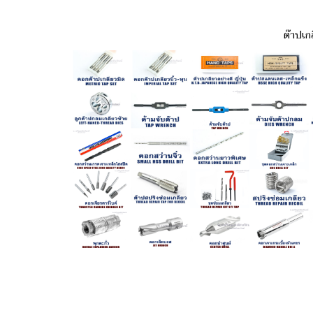
ต๊าปเก