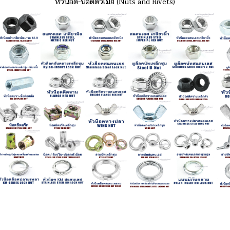
หัวน็อต-น็อตตัวเมีย (Nuts and Rivets)