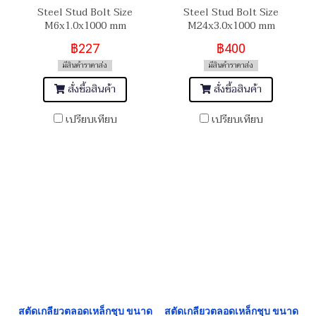
Steel Stud Bolt Size
Steel Stud Bolt Size
M6x1.0x1000 mm
M24x3.0x1000 mm
฿227
฿400
มีสินค้าราคาส่ง
มีสินค้าราคาส่ง
สั่งซื้อสินค้า
สั่งซื้อสินค้า
เปรียบเทียบ
เปรียบเทียบ
สตัดเกลียวตลอดเหล็กชุบ ขนาด
สตัดเกลียวตลอดเหล็กชุบ ขนาด