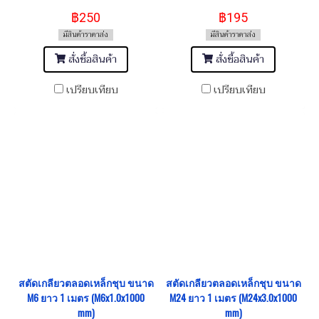
฿250
฿195
มีสินค้าราคาส่ง
มีสินค้าราคาส่ง
สั่งซื้อสินค้า
สั่งซื้อสินค้า
เปรียบเทียบ
เปรียบเทียบ
สตัดเกลียวตลอดเหล็กชุบ ขนาด
สตัดเกลียวตลอดเหล็กชุบ ขนาด
M6 ยาว 1 เมตร (M6x1.0x1000
M24 ยาว 1 เมตร (M24x3.0x1000
mm)
mm)