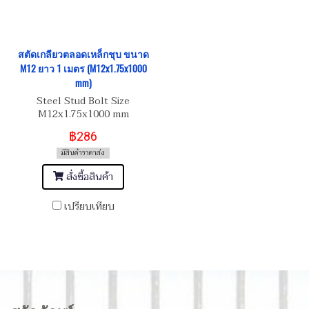
สตัดเกลียวตลอดเหล็กชุบ ขนาด
M12 ยาว 1 เมตร (M12x1.75x1000
mm)
Steel Stud Bolt Size
M12x1.75x1000 mm
฿286
มีสินค้าราคาส่ง
สั่งซื้อสินค้า
เปรียบเทียบ