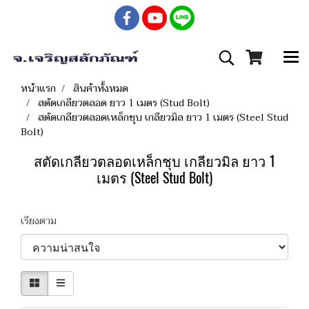
หน้าแรก
สินค้าทั้งหมด
สตัดเกลียวตลอด ยาว 1 เมตร (Stud Bolt)
สตัดเกลียวตลอดเหล็กชุบ เกลียวมิล ยาว 1 เมตร (Steel Stud
Bolt)
สตัดเกลียวตลอดเหล็กชุบ เกลียวมิล ยาว 1
เมตร (Steel Stud Bolt)
เรียงตาม