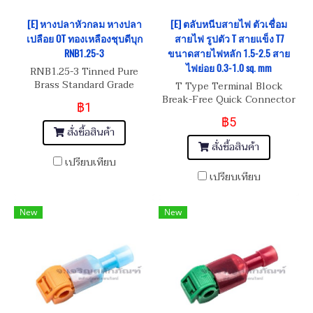
[E] หางปลาหัวกลม หางปลา
[E] ตลับหนีบสายไฟ ตัวเชื่อม
เปลือย OT ทองเหลืองชุบดีบุก
สายไฟ รูปตัว T สายแข็ง T7
RNB1.25-3
ขนาดสายไฟหลัก 1.5-2.5 สาย
ไฟย่อย 0.3-1.0 sq. mm
RNB1.25-3 Tinned Pure
Brass Standard Grade
T Type Terminal Block
Break-Free Quick Connector
฿1
: T7 downlight model
฿5
Connector 0.5-1.5mm²
สั่งซื้อสินค้า
สั่งซื้อสินค้า
เปรียบเทียบ
เปรียบเทียบ
New
New