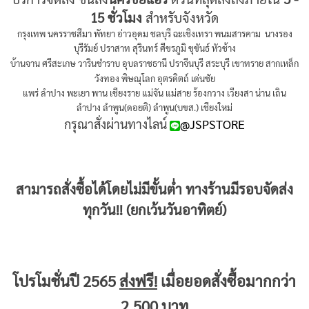
15 ชั่วโมง
สำหรับจังหวัด
กรุงเทพ นครราชสีมา พัทยา อ่าวอุดม ชลบุรี ฉะเชิงเทรา พนมสารคาม นางรอง
บุรีรัมย์ ปราสาท สุรินทร์ ศีขรภูมิ ขุขันธ์ หัวช้าง
บ้านจาน ศรีสะเกษ
วารินชำราบ อุบลราชธานี ปราจีนบุรี สระบุรี เขาทราย สากเหล็ก
วังทอง พิษณุโลก อุตรดิตถ์ เด่นชัย
แพร่ ลำปาง พะเยา พาน เชียงราย แม่จัน แม่สาย ร้องกวาง เวียงสา น่าน เถิน
ลำปาง ลำพูน(ดอยติ) ลำพูน(บขส.) เชียงใหม่
กรุณาสั่งผ่านทางไลน์
@JSPSTORE
สามารถสั่งซื้อได้โดยไม่มีขั้นต่ำ ทางร้านมีรอบจัดส่ง
ทุกวัน!! (ยกเว้นวันอาทิตย์)
โปรโมชั่นปี 2565
ส่งฟรี!
เมื่อยอดสั่งซื้อมากกว่า
2,500 บาท