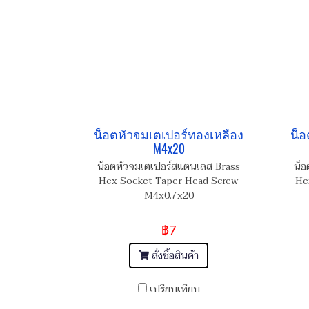
น็อตหัวจมเตเปอร์ทองเหลือง
น็อ
M4x20
น็อตหัวจมเตเปอร์สแตนเลส Brass
น็อ
Hex Socket Taper Head Screw
He
M4x0.7x20
฿7
สั่งซื้อสินค้า
เปรียบเทียบ