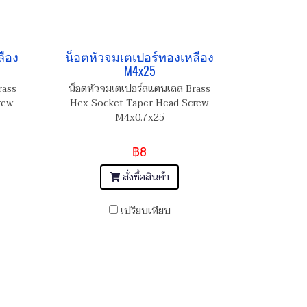
ลือง
น็อตหัวจมเตเปอร์ทองเหลือง
M4x25
rass
น็อตหัวจมเตเปอร์สแตนเลส Brass
rew
Hex Socket Taper Head Screw
M4x0.7x25
฿8
สั่งซื้อสินค้า
เปรียบเทียบ