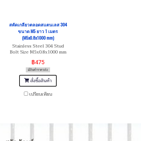
สตัดเกลียวตลอดสแตนเลส 304
ขนาด M5 ยาว 1 เมตร
(M5x0.8x1000 mm)
Stainless Steel 304 Stud
Bolt Size M5x0.8x1000 mm
฿475
มีสินค้าราคาส่ง
สั่งซื้อสินค้า
เปรียบเทียบ