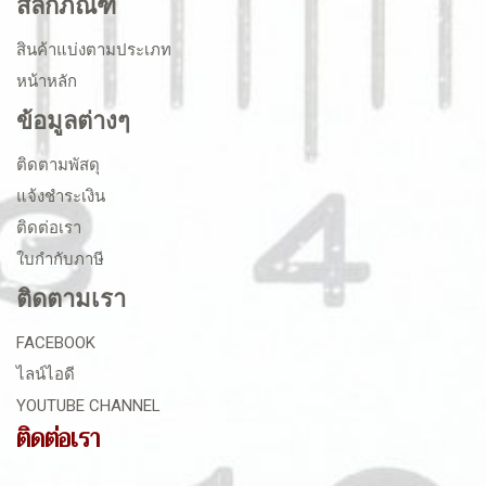
สลักภัณฑ์
สินค้าแบ่งตามประเภท
หน้าหลัก
ข้อมูลต่างๆ
ติดตามพัสดุ
แจ้งชำระเงิน
ติดต่อเรา
ใบกำกับภาษี
ติดตามเรา
FACEBOOK
ไลน์ไอดี
YOUTUBE CHANNEL
ติดต่อเรา