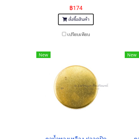
฿174
สั่งซื้อสินค้า
เปรียบเทียบ
New
New
ตาน้ำทองเหลือง-ฝาอุดปิด
ตา