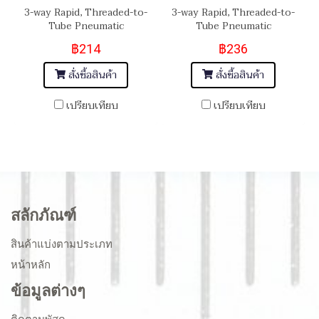
3-way Rapid, Threaded-to-
3-way Rapid, Threaded-to-
Tube Pneumatic
Tube Pneumatic
Compression Fitting 8x8x8
Compression Fitting
฿214
฿236
mm
10x10x10 mm
สั่งซื้อสินค้า
สั่งซื้อสินค้า
เปรียบเทียบ
เปรียบเทียบ
สลักภัณฑ์
สินค้าแบ่งตามประเภท
หน้าหลัก
ข้อมูลต่างๆ