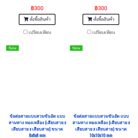
Compression Fitting 4x4x4
Compression Fitting
฿300
฿300
mm
12x12x12 mm
สั่งซื้อสินค้า
สั่งซื้อสินค้า
เปรียบเทียบ
เปรียบเทียบ
New
New
ข้อต่อสายแบบสวมขันอัด แบบ
ข้อต่อสายแบบสวมขันอัด แบบ
สามทาง ทองเหลือง (เสียบสาย x
สามทาง ทองเหลือง (เสียบสาย x
เสียบสาย x เสียบสาย) ขนาด
เสียบสาย x เสียบสาย) ขนาด
8x8x8 mm
10x10x10 mm