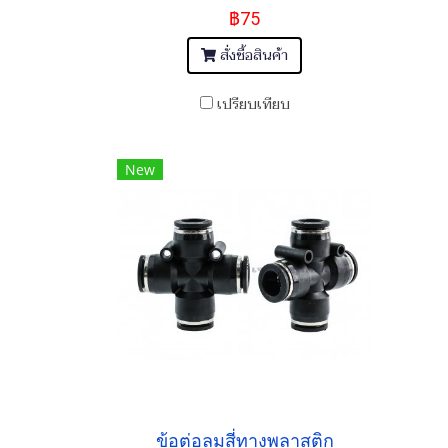
฿75
สั่งซื้อสินค้า
เปรียบเทียบ
New
ข้อต่อลมสี่ทางพลาสติก