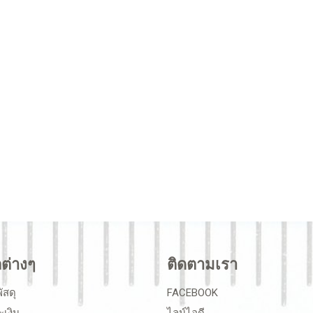
ลต่างๆ
ติดตามเรา
ัสดุ
FACEBOOK