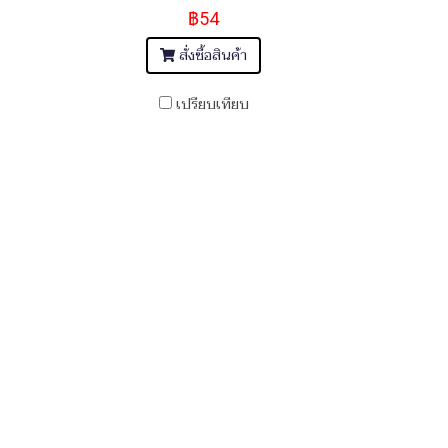
฿54
สั่งซื้อสินค้า
เปรียบเทียบ