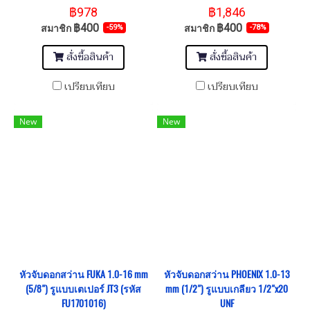
1/2"x20UNF (รหัส
(รหัส FU1701019)
฿978
฿1,846
FU1702013)
฿400
฿400
สมาชิก
สมาชิก
-59%
-78%
สั่งซื้อสินค้า
สั่งซื้อสินค้า
เปรียบเทียบ
เปรียบเทียบ
New
New
หัวจับดอกสว่าน FUKA 1.0-16 mm
หัวจับดอกสว่าน PHOENIX 1.0-13
(5/8") รูแบบเตเปอร์ JT3 (รหัส
mm (1/2") รูแบบเกลียว 1/2"x20
FU1701016)
UNF