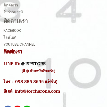
ติดต่อเรา
ใบกำกับภาษี
ติดตามเรา
FACEBOOK
ไลน์ไอดี
YOUTUBE CHANNEL
ติดต่อเรา
LINE ID:
@JSPSTORE
(มี @ ด้านหน้าด้วยครับ)
โทร : 098 886 8695 (เฟิร์น)
อีเมล์: info@jorcharone.com