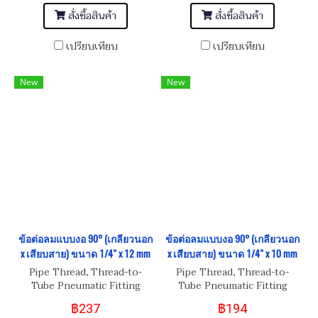
สั่งซื้อสินค้า
สั่งซื้อสินค้า
เปรียบเทียบ
เปรียบเทียบ
New
New
ข้อต่อลมแบบงอ 90° (เกลียวนอก
ข้อต่อลมแบบงอ 90° (เกลียวนอก
x เสียบสาย) ขนาด 1/4" x 12 mm
x เสียบสาย) ขนาด 1/4" x 10 mm
Pipe Thread, Thread-to-
Pipe Thread, Thread-to-
Tube Pneumatic Fitting
Tube Pneumatic Fitting
฿237
฿194