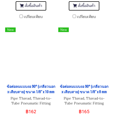
สั่งซื้อสินค้า
สั่งซื้อสินค้า
เปรียบเทียบ
เปรียบเทียบ
New
New
ข้อต่อลมแบบงอ 90° (เกลียวนอก
ข้อต่อลมแบบงอ 90° (เกลียวนอก
x เสียบสาย) ขนาด 1/8" x 10 mm
x เสียบสาย) ขนาด 1/8" x 8 mm
Pipe Thread, Thread-to-
Pipe Thread, Thread-to-
Tube Pneumatic Fitting
Tube Pneumatic Fitting
฿162
฿165