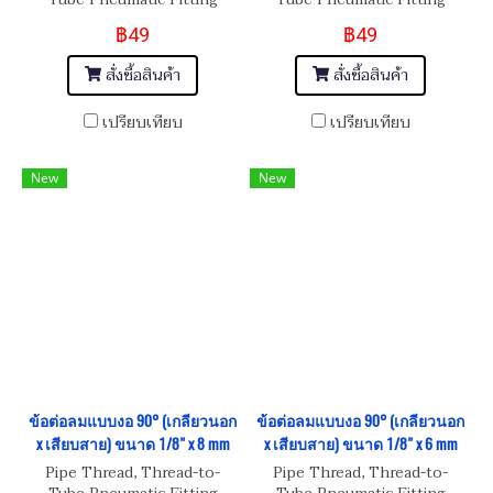
฿49
฿49
สั่งซื้อสินค้า
สั่งซื้อสินค้า
เปรียบเทียบ
เปรียบเทียบ
New
New
ข้อต่อลมแบบงอ 90° (เกลียวนอก
ข้อต่อลมแบบงอ 90° (เกลียวนอก
x เสียบสาย) ขนาด 1/8" x 8 mm
x เสียบสาย) ขนาด 1/8" x 6 mm
Pipe Thread, Thread-to-
Pipe Thread, Thread-to-