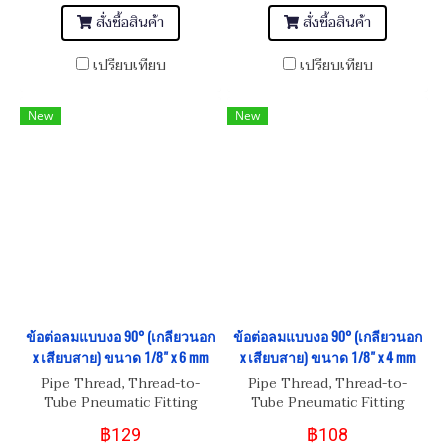
สั่งซื้อสินค้า
สั่งซื้อสินค้า
เปรียบเทียบ
เปรียบเทียบ
New
New
ข้อต่อลมแบบงอ 90° (เกลียวนอก
ข้อต่อลมแบบงอ 90° (เกลียวนอก
x เสียบสาย) ขนาด 1/8" x 6 mm
x เสียบสาย) ขนาด 1/8" x 4 mm
Pipe Thread, Thread-to-
Pipe Thread, Thread-to-
Tube Pneumatic Fitting
Tube Pneumatic Fitting
฿129
฿108