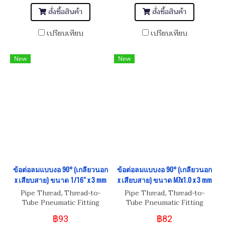
สั่งซื้อสินค้า
สั่งซื้อสินค้า
เปรียบเทียบ
เปรียบเทียบ
New
New
ข้อต่อลมแบบงอ 90° (เกลียวนอก
ข้อต่อลมแบบงอ 90° (เกลียวนอก
x เสียบสาย) ขนาด 1/16" x 3 mm
x เสียบสาย) ขนาด M7x1.0 x 3 mm
Pipe Thread, Thread-to-
Pipe Thread, Thread-to-
Tube Pneumatic Fitting
Tube Pneumatic Fitting
฿93
฿82