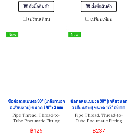
สั่งซื้อสินค้า
สั่งซื้อสินค้า
เปรียบเทียบ
เปรียบเทียบ
New
New
ข้อต่อลมแบบงอ 90° (เกลียวนอก
ข้อต่อลมแบบงอ 90° (เกลียวนอก
x เสียบสาย) ขนาด 1/8" x 3 mm
x เสียบสาย) ขนาด 1/2" x 6 mm
Pipe Thread, Thread-to-
Pipe Thread, Thread-to-
Tube Pneumatic Fitting
Tube Pneumatic Fitting
฿126
฿237