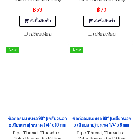
฿53
฿70
สั่งซื้อสินค้า
สั่งซื้อสินค้า
เปรียบเทียบ
เปรียบเทียบ
New
New
ข้อต่อลมแบบงอ 90° (เกลียวนอก
ข้อต่อลมแบบงอ 90° (เกลียวนอก
x เสียบสาย) ขนาด 1/4" x 10 mm
x เสียบสาย) ขนาด 1/4" x 8 mm
Pipe Thread, Thread-to-
Pipe Thread, Thread-to-
Tube Pneumatic Fitting
Tube Pneumatic Fitting