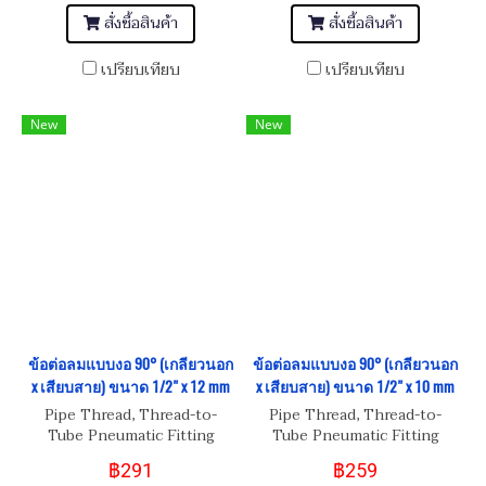
สั่งซื้อสินค้า
สั่งซื้อสินค้า
เปรียบเทียบ
เปรียบเทียบ
New
New
ข้อต่อลมแบบงอ 90° (เกลียวนอก
ข้อต่อลมแบบงอ 90° (เกลียวนอก
x เสียบสาย) ขนาด 1/2" x 12 mm
x เสียบสาย) ขนาด 1/2" x 10 mm
Pipe Thread, Thread-to-
Pipe Thread, Thread-to-
Tube Pneumatic Fitting
Tube Pneumatic Fitting
฿291
฿259