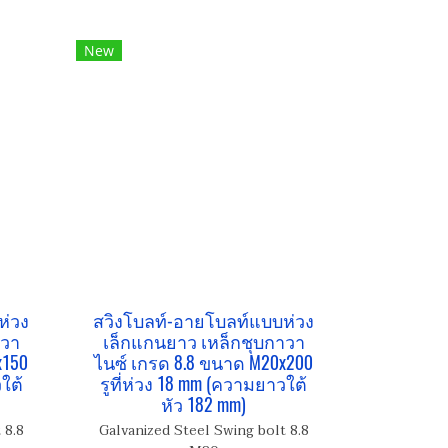
New
ห่วง
สวิงโบลท์-อายโบลท์แบบห่วง
าวา
เล็กแกนยาว เหล็กชุบกาวา
x150
ไนซ์ เกรด 8.8 ขนาด M20x200
ใต้
รูที่ห่วง 18 mm (ความยาวใต้
หัว 182 mm)
 8.8
Galvanized Steel Swing bolt 8.8