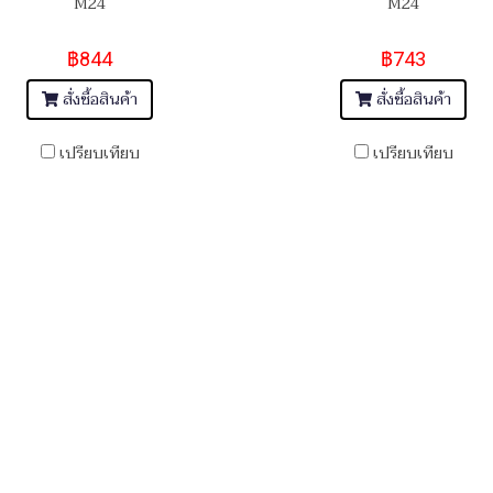
M24
M24
฿844
฿743
สั่งซื้อสินค้า
สั่งซื้อสินค้า
เปรียบเทียบ
เปรียบเทียบ