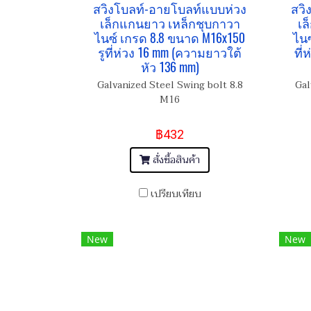
สวิงโบลท์-อายโบลท์แบบห่วง
สวิ
เล็กแกนยาว เหล็กชุบกาวา
เล
ไนซ์ เกรด 8.8 ขนาด M16x150
ไนซ
รูที่ห่วง 16 mm (ความยาวใต้
ที่
หัว 136 mm)
Galvanized Steel Swing bolt 8.8
Gal
M16
฿432
สั่งซื้อสินค้า
เปรียบเทียบ
New
New