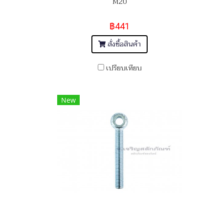
M20
฿441
สั่งซื้อสินค้า
เปรียบเทียบ
New