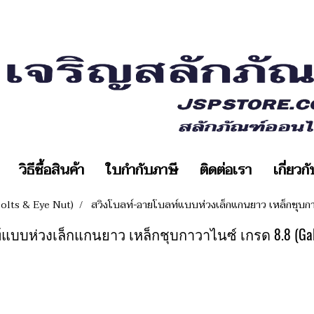
วิธีซื้อสินค้า
ใบกำกับภาษี
ติดต่อเรา
เกี่ยวก
Bolts & Eye Nut)
สวิงโบลท์-อายโบลท์แบบห่วงเล็กแกนยาว เหล็กชุบกาว
บบห่วงเล็กแกนยาว เหล็กชุบกาวาไนซ์ เกรด 8.8 (Galvan