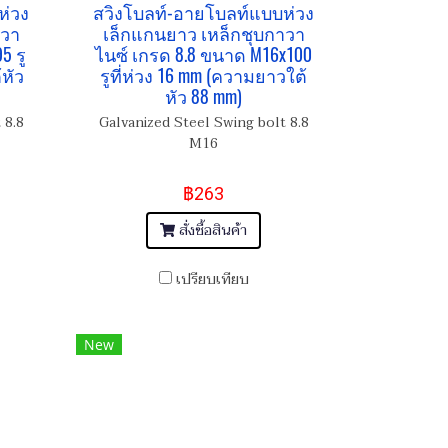
ห่วง
สวิงโบลท์-อายโบลท์แบบห่วง
าวา
เล็กแกนยาว เหล็กชุบกาวา
5 รู
ไนซ์ เกรด 8.8 ขนาด M16x100
้หัว
รูที่ห่วง 16 mm (ความยาวใต้
หัว 88 mm)
 8.8
Galvanized Steel Swing bolt 8.8
M16
฿263
สั่งซื้อสินค้า
เปรียบเทียบ
New