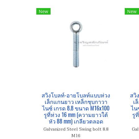
New
New
สวิงโบลท์-อายโบลท์แบบห่วง
สวิ
เล็กแกนยาว เหล็กชุบกาวา
เล
ไนซ์ เกรด 8.8 ขนาด M16x100
ไนซ
รูที่ห่วง 16 mm (ความยาวใต้
รู
หัว 88 mm) เกลียวตลอด
Galvanized Steel Swing bolt 8.8
Gal
M16