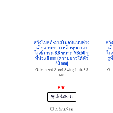
สวิงโบลท์-อายโบลท์แบบห่วง
สวิ
เล็กแกนยาว เหล็กชุบกาวา
เล
ไนซ์ เกรด 8.8 ขนาด M8x50 รู
ไนซ
ที่ห่วง 8 mm (ความยาวใต้หัว
รู
43 mm)
Galvanized Steel Swing bolt 8.8
Gal
M8
฿90
สั่งซื้อสินค้า
เปรียบเทียบ