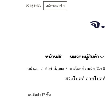
เข้าสู่ระบบ
สมัครสมาชิก
หน้าหลัก
หมวดหมู่สินค้า
หน้าแรก
สินค้าทั้งหมด
อายโบลท์ อายนัท (Eye 
สวิงโบลท์-อายโบลท์แ
พบสินค้า 17 ชิ้น