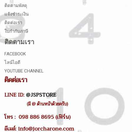
ติดตามพัสดุ
แจ้งชำระเงิน
ติดต่อเรา
ใบกำกับภาษี
ติดตามเรา
FACEBOOK
ไลน์ไอดี
YOUTUBE CHANNEL
ติดต่อเรา
LINE ID:
@JSPSTORE
(มี @ ด้านหน้าด้วยครับ)
โทร : 098 886 8695 (เฟิร์น)
อีเมล์: info@jorcharone.com