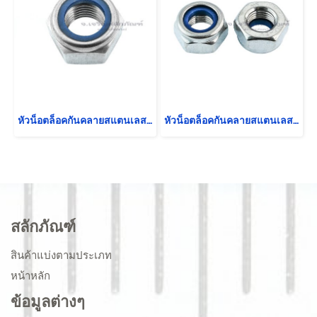
หัวน็อตล็อคกันคลายสแตนเลส M36x4.0
หัวน็อตล็อคกันคลายสแตนเลส M10x1.0
สลักภัณฑ์
สินค้าแบ่งตามประเภท
หน้าหลัก
ข้อมูลต่างๆ