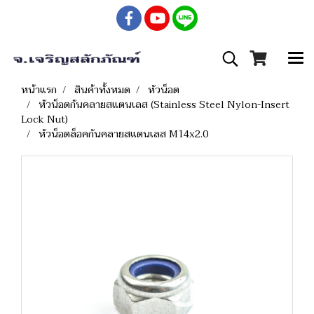
หน้าแรก
สินค้าทั้งหมด
หัวน็อต
หัวน็อตกันคลายสแตนเลส (Stainless Steel Nylon-Insert
Lock Nut)
หัวน็อตล็อคกันคลายสแตนเลส M14x2.0