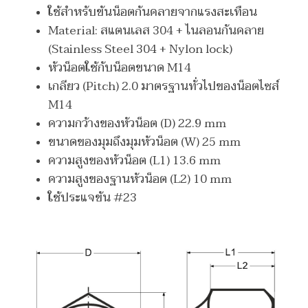
ใช้สำหรับขันน็อตกันคลายจากแรงสะเทือน
Material: สแตนเลส 304 + ไนลอนกันคลาย
(Stainless Steel 304 + Nylon lock)
หัวน็อตใช้กับน็อตขนาด M14
เกลียว (Pitch) 2.0 มาตรฐานทั่วไปของน็อตไซส์
M14
ความกว้างของหัวน็อต (D) 22.9 mm
ขนาดของมุมถึงมุมหัวน็อต (W) 25 mm
ความสูงของหัวน็อต (L1) 13.6 mm
ความสูงของฐานหัวน็อต (L2) 10 mm
ใช้ประแจขัน #23