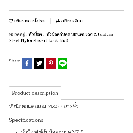
เพิ่มรายการโปรด
เปรียบเทียบ
หมวดหมู่ :
หัวน็อต
,
หัวน็อตกันคลายสแตนเลส (Stainless
Steel Nylon-Insert Lock Nut)
Share
Product description
หัวน็อตสแตนเลส M2.5 ขนาดจิ๋ว
Specifications:
หัวน็อตใช้กับน็อตขนาด M2.5