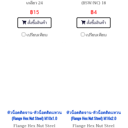
เกลียว 24
(BSW/NC) 18
฿15
฿4
สั่งซื้อสินค้า
สั่งซื้อสินค้า
เปรียบเทียบ
เปรียบเทียบ
หัวน็อตติดจาน-หัวน็อตติดแหวน
หัวน็อตติดจาน-หัวน็อตติดแหวน
(Flange Hex Nut Steel) M10x1.0
(Flange Hex Nut Steel) M16x2.0
Flange Hex Nut Steel
Flange Hex Nut Steel