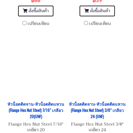
฿88
฿39
สั่งซื้อสินค้า
สั่งซื้อสินค้า
เปรียบเทียบ
เปรียบเทียบ
หัวน็อตติดจาน-หัวน็อตติดแหวน
หัวน็อตติดจาน-หัวน็อตติดแหวน
(Flange Hex Nut Steel) 7/16" เกลียว
(Flange Hex Nut Steel) 3/8" เกลียว
20(UNF)
24 (UNF)
Flange Hex Nut Steel 7/16"
Flange Hex Nut Steel 3/8"
เกลียว 20
เกลียว 24