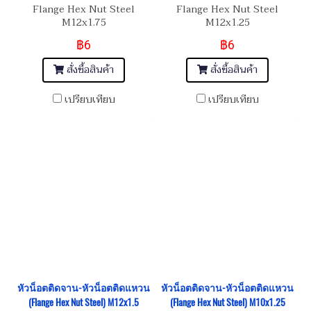
Flange Hex Nut Steel
Flange Hex Nut Steel
M12x1.75
M12x1.25
฿6
฿6
สั่งซื้อสินค้า
สั่งซื้อสินค้า
เปรียบเทียบ
เปรียบเทียบ
หัวน็อตติดจาน-หัวน็อตติดแหวน
หัวน็อตติดจาน-หัวน็อตติดแหวน
(Flange Hex Nut Steel) M12x1.5
(Flange Hex Nut Steel) M10x1.25