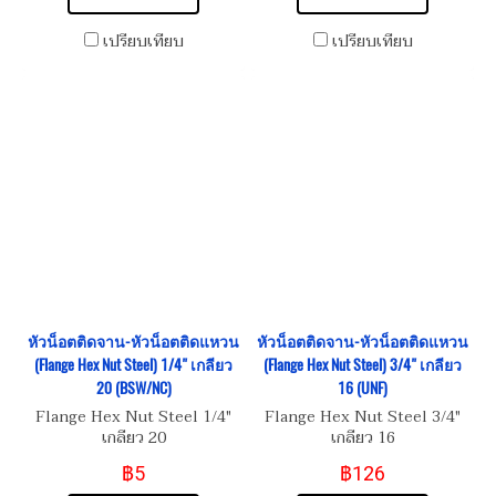
เปรียบเทียบ
เปรียบเทียบ
หัวน็อตติดจาน-หัวน็อตติดแหวน
หัวน็อตติดจาน-หัวน็อตติดแหวน
(Flange Hex Nut Steel) 1/4" เกลียว
(Flange Hex Nut Steel) 3/4" เกลียว
20 (BSW/NC)
16 (UNF)
Flange Hex Nut Steel 1/4"
Flange Hex Nut Steel 3/4"
เกลียว 20
เกลียว 16
฿5
฿126