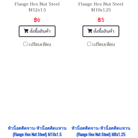
Flange Hex Nut Steel
Flange Hex Nut Steel
M12x1.5
M10x1.25
฿6
฿5
สั่งซื้อสินค้า
สั่งซื้อสินค้า
เปรียบเทียบ
เปรียบเทียบ
หัวน็อตติดจาน-หัวน็อตติดแหวน
หัวน็อตติดจาน-หัวน็อตติดแหวน
(Flange Hex Nut Steel) M10x1.5
(Flange Hex Nut Steel) M8x1.25