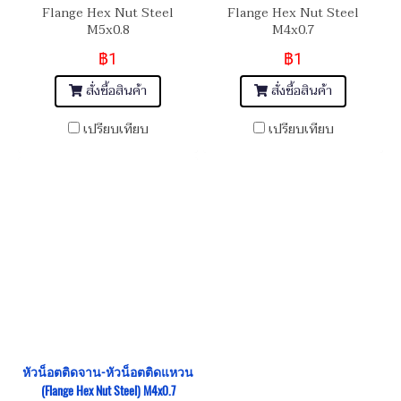
Flange Hex Nut Steel
Flange Hex Nut Steel
M5x0.8
M4x0.7
฿1
฿1
สั่งซื้อสินค้า
สั่งซื้อสินค้า
เปรียบเทียบ
เปรียบเทียบ
หัวน็อตติดจาน-หัวน็อตติดแหวน
(Flange Hex Nut Steel) M4x0.7