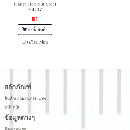
Flange Hex Nut Steel
M4x0.7
฿1
สั่งซื้อสินค้า
เปรียบเทียบ
สลักภัณฑ์
สินค้าแบ่งตามประเภท
หน้าหลัก
ข้อมูลต่างๆ
ติดตามพัสดุ