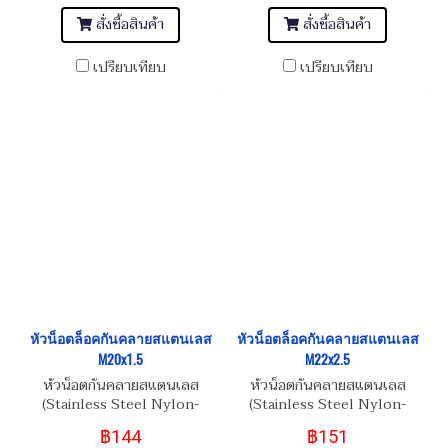
สั่งซื้อสินค้า
สั่งซื้อสินค้า
เปรียบเทียบ
เปรียบเทียบ
หัวน็อตล็อคกันคลายสแตนเลส
หัวน็อตล็อคกันคลายสแตนเลส
M20x1.5
M22x2.5
หัวน็อตกันคลายสแตนเลส
หัวน็อตกันคลายสแตนเลส
(Stainless Steel Nylon-
(Stainless Steel Nylon-
Insert Lock Nut)
Insert Lock Nut)
฿144
฿151