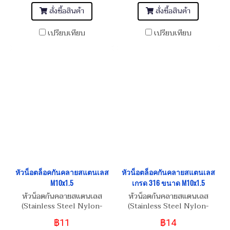
สั่งซื้อสินค้า
สั่งซื้อสินค้า
เปรียบเทียบ
เปรียบเทียบ
หัวน็อตล็อคกันคลายสแตนเลส
หัวน็อตล็อคกันคลายสแตนเลส
M10x1.5
เกรด 316 ขนาด M10x1.5
หัวน็อตกันคลายสแตนเลส
หัวน็อตกันคลายสแตนเลส
(Stainless Steel Nylon-
(Stainless Steel Nylon-
Insert Lock Nut)
Insert Lock Nut)
฿11
฿14