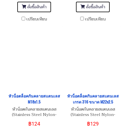
สั่งซื้อสินค้า
สั่งซื้อสินค้า
เปรียบเทียบ
เปรียบเทียบ
หัวน็อตล็อคกันคลายสแตนเลส
หัวน็อตล็อคกันคลายสแตนเลส
M18x1.5
เกรด 316 ขนาด M22x2.5
หัวน็อตกันคลายสแตนเลส
หัวน็อตกันคลายสแตนเลส
(Stainless Steel Nylon-
(Stainless Steel Nylon-
Insert Lock Nut)
Insert Lock Nut)
฿124
฿129