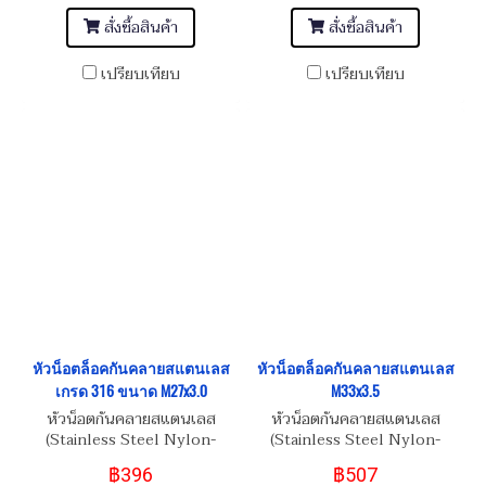
สั่งซื้อสินค้า
สั่งซื้อสินค้า
เปรียบเทียบ
เปรียบเทียบ
หัวน็อตล็อคกันคลายสแตนเลส
หัวน็อตล็อคกันคลายสแตนเลส
เกรด 316 ขนาด M27x3.0
M33x3.5
หัวน็อตกันคลายสแตนเลส
หัวน็อตกันคลายสแตนเลส
(Stainless Steel Nylon-
(Stainless Steel Nylon-
Insert Lock Nut)
Insert Lock Nut)
฿396
฿507