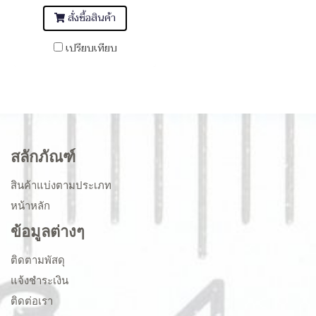
สั่งซื้อสินค้า
เปรียบเทียบ
สลักภัณฑ์
สินค้าแบ่งตามประเภท
หน้าหลัก
ข้อมูลต่างๆ
ติดตามพัสดุ
แจ้งชำระเงิน
ติดต่อเรา