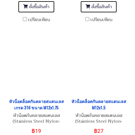
สั่งซื้อสินค้า
สั่งซื้อสินค้า
เปรียบเทียบ
เปรียบเทียบ
หัวน็อตล็อคกันคลายสแตนเลส
หัวน็อตล็อคกันคลายสแตนเลส
เกรด 316 ขนาด M12x1.75
M12x1.5
หัวน็อตกันคลายสแตนเลส
หัวน็อตกันคลายสแตนเลส
(Stainless Steel Nylon-
(Stainless Steel Nylon-
Insert Lock Nut)
Insert Lock Nut)
฿19
฿27