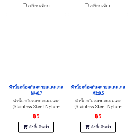
เปรียบเทียบ
เปรียบเทียบ
หัวน็อตล็อคกันคลายสแตนเลส
หัวน็อตล็อคกันคลายสแตนเลส
M4x0.7
M3x0.5
หัวน็อตกันคลายสแตนเลส
หัวน็อตกันคลายสแตนเลส
(Stainless Steel Nylon-
(Stainless Steel Nylon-
Insert Lock Nut)
Insert Lock Nut)
฿5
฿5
สั่งซื้อสินค้า
สั่งซื้อสินค้า