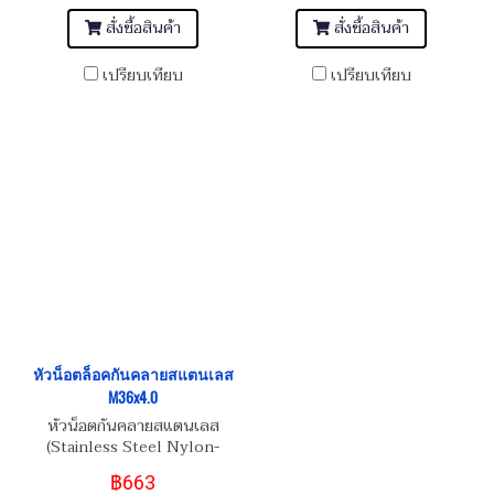
สั่งซื้อสินค้า
สั่งซื้อสินค้า
เปรียบเทียบ
เปรียบเทียบ
หัวน็อตล็อคกันคลายสแตนเลส
M36x4.0
หัวน็อตกันคลายสแตนเลส
(Stainless Steel Nylon-
Insert Lock Nut)
฿663