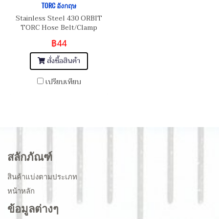
TORC อังกฤษ
Stainless Steel 430 ORBIT
TORC Hose Belt/Clamp
เข็มขัดรัดท่อสแตนเลส อย่างดี
฿44
เกรด 430 Size 16-22 mm
สั่งซื้อสินค้า
เปรียบเทียบ
สลักภัณฑ์
สินค้าแบ่งตามประเภท
หน้าหลัก
ข้อมูลต่างๆ