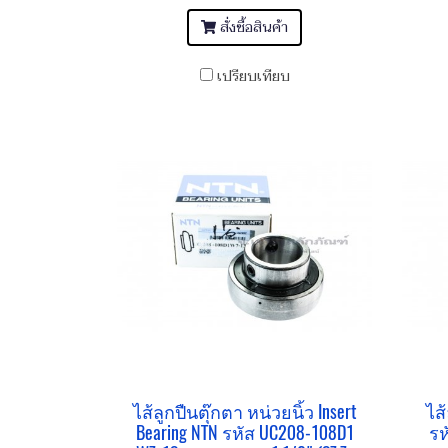
สั่งซื้อสินค้า
เปรียบเทียบ
ไส้ลูกปืนตุ๊กตา หน่วยนิ้ว Insert
ไส้
Bearing NTN รหัส UC208-108D1
รห