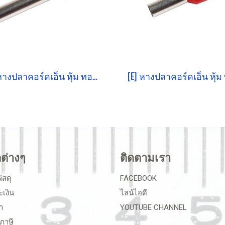
[E] หางปลาคอร์ดเอ็น หุ้ม ทองแดงชุบดีบุก E6018
ลต่างๆ
ติดตามเรา
ัสดุ
FACEBOOK
ะเงิน
ไลน์ไอดี
า
YOUTUBE CHANNEL
ภาษี