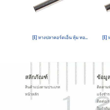
[E] หางปลาคอร์ดเอ็น หุ้ม ทองแดงชุบดีบุก E4018
สลักภัณฑ์
ข้อมู
สินค้าแบ่งตามประเภท
ติดตามพ
หน้าหลัก
แจ้งชำร
ติดต่อเร
ใบกำกับ