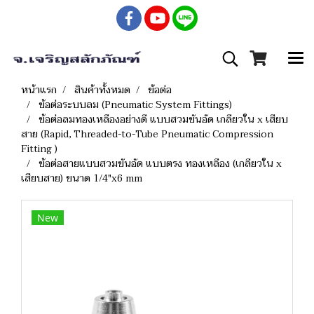
หน้าแรก
สินค้าทั้งหมด
ข้อต่อ
ข้อต่อระบบลม (Pneumatic System Fittings)
ข้อต่อลมทองเหลืองอย่างดี แบบสวมขันอัด เกลียวใน x เสียบ
สาย (Rapid, Threaded-to-Tube Pneumatic Compression
Fitting )
ข้อต่อสายแบบสวมขันอัด แบบตรง ทองเหลือง (เกลียวใน x
เสียบสาย) ขนาด 1/4"x6 mm
New