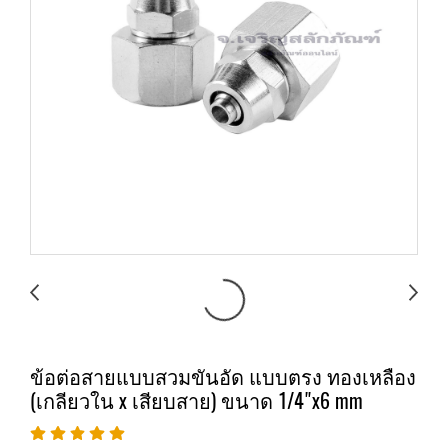
ข้อต่อสายแบบสวมขันอัด แบบตรง ทองเหลือง
(เกลียวใน x เสียบสาย) ขนาด 1/4"x6 mm