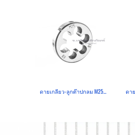
ดายเกลียว-ลูกต๊าปกลม M25x1.5