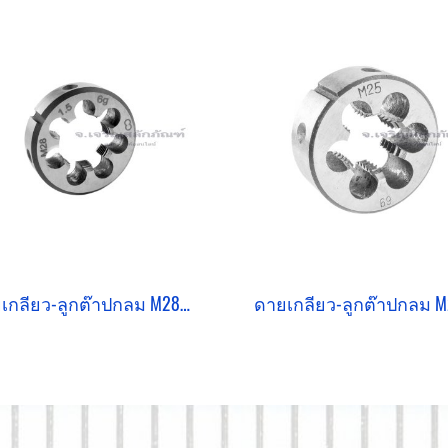
ดายเกลียว-ลูกต๊าปกลม M28x1.5