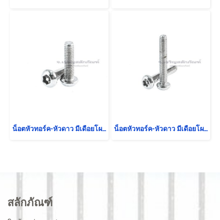
น็อตหัวทอร์ค-หัวดาว มีเดือยโผล่สแตนเลส M2.5x10
น็อตหัวทอร์ค-หัวดาว มีเดือยโผล่สแตนเลส M2.5x16
สลักภัณฑ์