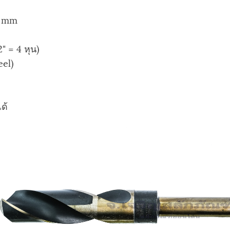
5 mm
 = 4 หุน)
eel)
ด้