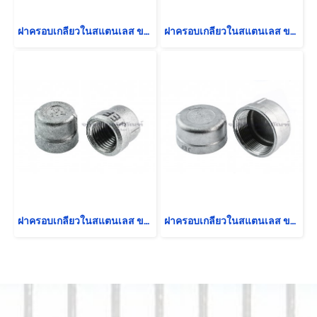
ฝาครอบเกลียวในสแตนเลส ขนาด 4" เกลียว 11 (BSPF)
ฝาครอบเกลียวในสแตนเลส ขนาด 3" เกลียว 11 (BSPF)
ฝาครอบเกลียวในสแตนเลส ขนาด 1/4" เกลียว 19 (BSPF)
ฝาครอบเกลียวในสแตนเลส ขนาด 1.1/2" เกลียว 11 (BSPF)