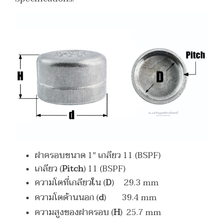
ฝาครอบขนาด 1" เกลียว 11 (BSPF)
เกลียว (
Pitch
) 11 (BSPF)
ความโตที่เกลียวใน (
D
) 29.3
mm
ความโตด้านนอก (
d
) 39.4 mm
ความสูงของฝาครอบ (
H
) 25.7 mm