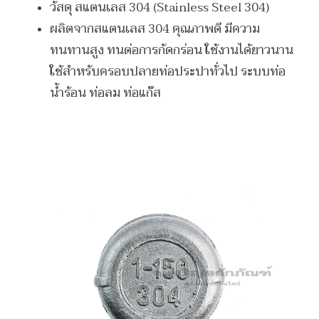
วัสดุ สแตนเลส 304 (Stainless Steel 304)
ผลิตจากสแตนเลส 304 คุณภาพดี มีความ
ทนทานสูง ทนต่อการกัดกร่อน ใช้งานได้ยาวนาน
ใช้สำหรับครอบปลายท่อประปาทั่วไป ระบบท่อ
น้ำร้อน ท่อลม ท่อแก๊ส