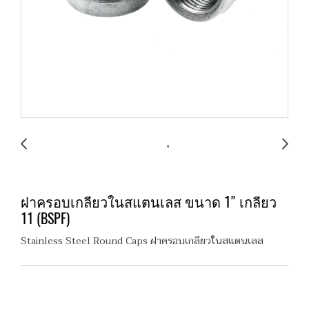
ฝาครอบเกลียวในสแตนเลส ขนาด 1" เกลียว
11 (BSPF)
Stainless Steel Round Caps ฝาครอบเกลียวในสแตนเลส