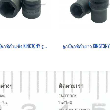
ลูกบ๊อกซ์ดำแข็ง KINGTONY รู 1" เบอร์ #60 คุณภาพอย่างดี (6 เหลี่ยม)
ลต่างๆ
ติดตามเรา
ัสดุ
FACEBOOK
ะเงิน
ไลน์ไอดี