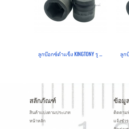
ลูกบ๊อกซ์ดำแข็ง KINGTONY รู 1" เบอร์ #54 คุณภาพอย่างดี (6 เหลี่ยม)
สลักภัณฑ์
ข้อมู
สินค้าแบ่งตามประเภท
ติดตามพ
หน้าหลัก
แจ้งชำร