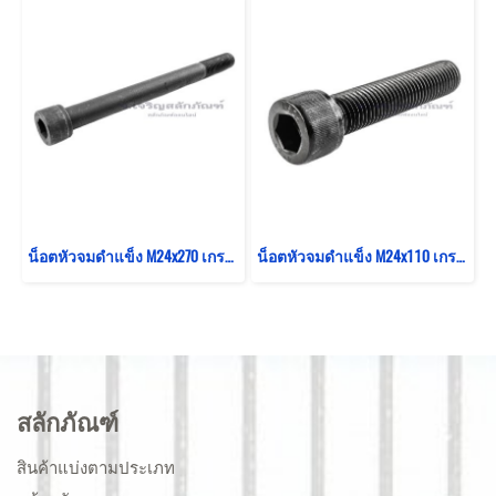
น็อตหัวจมดำแข็ง M24x270 เกรด 12.9 เกลียวไม่ตลอด
น็อตหัวจมดำแข็ง M24x110 เกรด 12.9 เกลียวตลอด
สลักภัณฑ์
สินค้าแบ่งตามประเภท