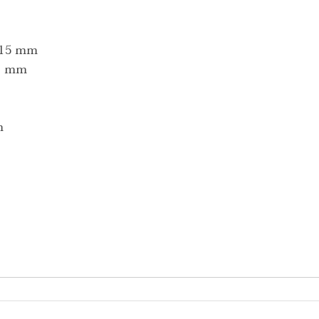
) 15 mm
.1 mm
m