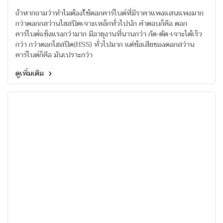
ถ้าหากถามว่าทำไมต้องใช้ดอกคาร์ไบด์ที่มีราคาแพงแสนแพงมาก
กว่าดอกกสว่านไฮสปีดเจาะเหล็กทั่วไปนัก คำตอบก็คือ ดอก
คาร์ไบด์แข็งแรงกว่ามาก มีอายุงานที่นานกว่า กัด-ตัด-เจาะได้เร็ว
กว่า กว่าดอกไฮสปีด(HSS) ทั่วไปมาก แต่ข้อเสียของดอกสว่าน
คาร์ไบด์ก็คือ มันเปราะกว่า
ดูเพิ่มเติม