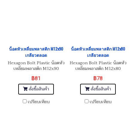
น็อตหัวเหลี่ยมพลาสติก M12x90
น็อตหัวเหลี่ยมพลาสติก M12x80
เกลียวตลอด
เกลียวตลอด
Hexagon Bolt Plastic น็อตหัว
Hexagon Bolt Plastic น็อตหัว
เหลี่ยมพลาสติก M12x90
เหลี่ยมพลาสติก M12x80
฿81
฿78
สั่งซื้อสินค้า
สั่งซื้อสินค้า
เปรียบเทียบ
เปรียบเทียบ