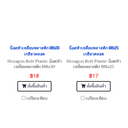
น็อตหัวเหลี่ยมพลาสติก M8x30
น็อตหัวเหลี่ยมพลาสติก M8x25
เกลียวตลอด
เกลียวตลอด
Hexagon Bolt Plastic น็อตหัว
Hexagon Bolt Plastic น็อตหัว
เหลี่ยมพลาสติก M8x30
เหลี่ยมพลาสติก M8x25
฿18
฿17
สั่งซื้อสินค้า
สั่งซื้อสินค้า
เปรียบเทียบ
เปรียบเทียบ