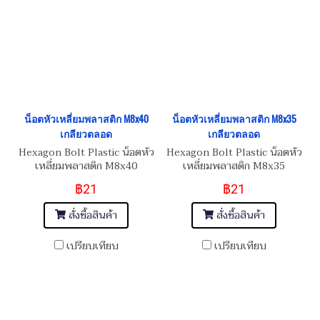
น็อตหัวเหลี่ยมพลาสติก M8x40
น็อตหัวเหลี่ยมพลาสติก M8x35
เกลียวตลอด
เกลียวตลอด
Hexagon Bolt Plastic น็อตหัว
Hexagon Bolt Plastic น็อตหัว
เหลี่ยมพลาสติก M8x40
เหลี่ยมพลาสติก M8x35
฿21
฿21
สั่งซื้อสินค้า
สั่งซื้อสินค้า
เปรียบเทียบ
เปรียบเทียบ