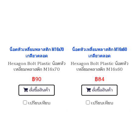
น็อตหัวเหลี่ยมพลาสติก M16x70
น็อตหัวเหลี่ยมพลาสติก M16x60
เกลียวตลอด
เกลียวตลอด
Hexagon Bolt Plastic น็อตหัว
Hexagon Bolt Plastic น็อตหัว
เหลี่ยมพลาสติก M16x70
เหลี่ยมพลาสติก M16x60
฿90
฿84
สั่งซื้อสินค้า
สั่งซื้อสินค้า
เปรียบเทียบ
เปรียบเทียบ