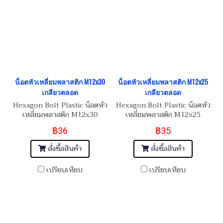
น็อตหัวเหลี่ยมพลาสติก M12x30
น็อตหัวเหลี่ยมพลาสติก M12x25
เกลียวตลอด
เกลียวตลอด
Hexagon Bolt Plastic น็อตหัว
Hexagon Bolt Plastic น็อตหัว
เหลี่ยมพลาสติก M12x30
เหลี่ยมพลาสติก M12x25
฿36
฿35
สั่งซื้อสินค้า
สั่งซื้อสินค้า
เปรียบเทียบ
เปรียบเทียบ