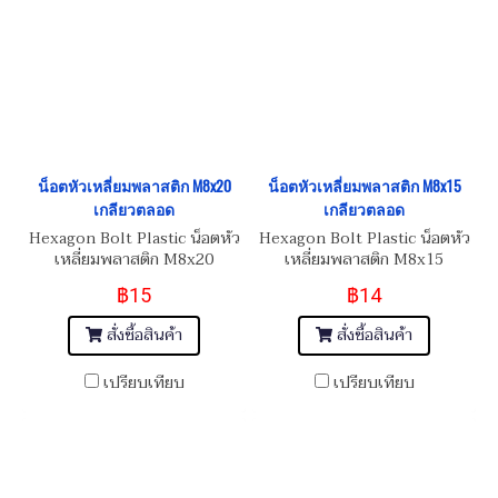
น็อตหัวเหลี่ยมพลาสติก M8x20
น็อตหัวเหลี่ยมพลาสติก M8x15
เกลียวตลอด
เกลียวตลอด
Hexagon Bolt Plastic น็อตหัว
Hexagon Bolt Plastic น็อตหัว
เหลี่ยมพลาสติก M8x20
เหลี่ยมพลาสติก M8x15
฿15
฿14
สั่งซื้อสินค้า
สั่งซื้อสินค้า
เปรียบเทียบ
เปรียบเทียบ