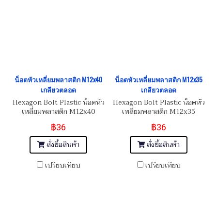
น็อตหัวเหลี่ยมพลาสติก M12x40
น็อตหัวเหลี่ยมพลาสติก M12x35
เกลียวตลอด
เกลียวตลอด
Hexagon Bolt Plastic น็อตหัว
Hexagon Bolt Plastic น็อตหัว
เหลี่ยมพลาสติก M12x40
เหลี่ยมพลาสติก M12x35
฿36
฿36
สั่งซื้อสินค้า
สั่งซื้อสินค้า
เปรียบเทียบ
เปรียบเทียบ