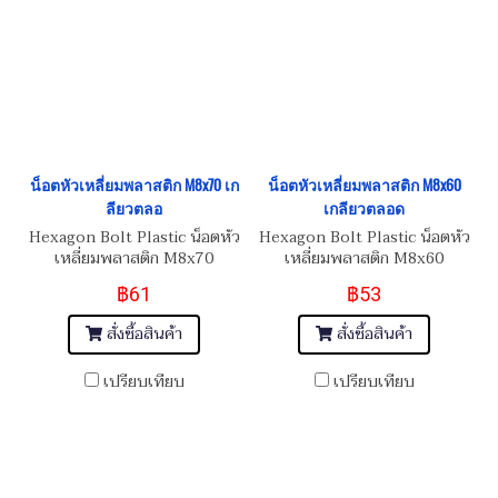
น็อตหัวเหลี่ยมพลาสติก M8x70 เก
น็อตหัวเหลี่ยมพลาสติก M8x60
ลียวตลอ
เกลียวตลอด
Hexagon Bolt Plastic น็อตหัว
Hexagon Bolt Plastic น็อตหัว
เหลี่ยมพลาสติก M8x70
เหลี่ยมพลาสติก M8x60
฿61
฿53
สั่งซื้อสินค้า
สั่งซื้อสินค้า
เปรียบเทียบ
เปรียบเทียบ