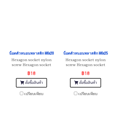
น็อตตัวหนอนพลาสติก M6x20
น็อตตัวหนอนพลาสติก M6x25
Hexagon socket nylon
Hexagon socket nylon
screw Hexagon socket
screw Hexagon socket
plastic screw
plastic screw
฿18
฿18
สั่งซื้อสินค้า
สั่งซื้อสินค้า
เปรียบเทียบ
เปรียบเทียบ