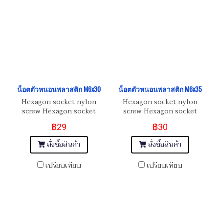
น็อตตัวหนอนพลาสติก M6x30
น็อตตัวหนอนพลาสติก M6x35
Hexagon socket nylon
Hexagon socket nylon
screw Hexagon socket
screw Hexagon socket
plastic screw
plastic screw
฿29
฿30
สั่งซื้อสินค้า
สั่งซื้อสินค้า
เปรียบเทียบ
เปรียบเทียบ