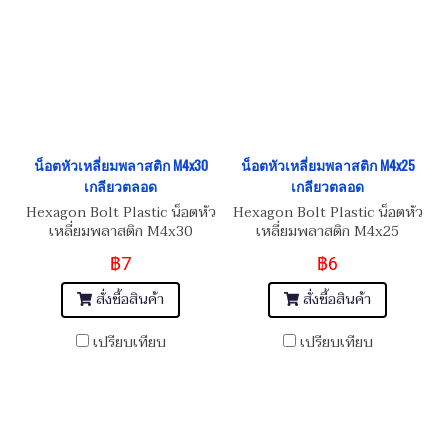
น็อตหัวเหลี่ยมพลาสติก M4x30
น็อตหัวเหลี่ยมพลาสติก M4x25
เกลียวตลอด
เกลียวตลอด
Hexagon Bolt Plastic น็อตหัว
Hexagon Bolt Plastic น็อตหัว
เหลี่ยมพลาสติก M4x30
เหลี่ยมพลาสติก M4x25
฿7
฿6
สั่งซื้อสินค้า
สั่งซื้อสินค้า
เปรียบเทียบ
เปรียบเทียบ