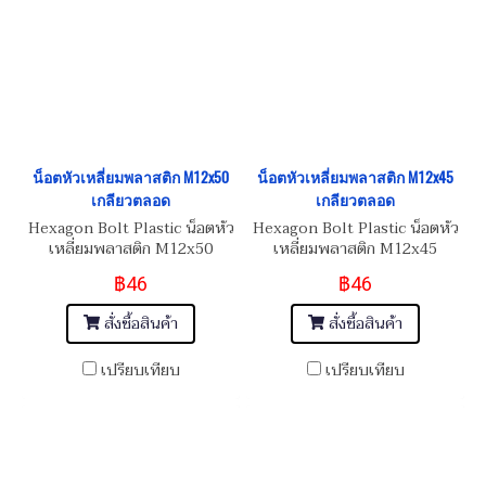
น็อตหัวเหลี่ยมพลาสติก M12x50
น็อตหัวเหลี่ยมพลาสติก M12x45
เกลียวตลอด
เกลียวตลอด
Hexagon Bolt Plastic น็อตหัว
Hexagon Bolt Plastic น็อตหัว
เหลี่ยมพลาสติก M12x50
เหลี่ยมพลาสติก M12x45
฿46
฿46
สั่งซื้อสินค้า
สั่งซื้อสินค้า
เปรียบเทียบ
เปรียบเทียบ