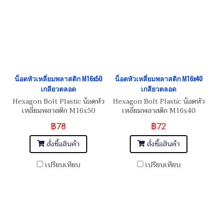
น็อตหัวเหลี่ยมพลาสติก M16x50
น็อตหัวเหลี่ยมพลาสติก M16x40
เกลียวตลอด
เกลียวตลอด
Hexagon Bolt Plastic น็อตหัว
Hexagon Bolt Plastic น็อตหัว
เหลี่ยมพลาสติก M16x50
เหลี่ยมพลาสติก M16x40
฿78
฿72
สั่งซื้อสินค้า
สั่งซื้อสินค้า
เปรียบเทียบ
เปรียบเทียบ