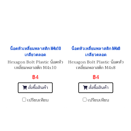
น็อตหัวเหลี่ยมพลาสติก M4x10
น็อตหัวเหลี่ยมพลาสติก M4x8
เกลียวตลอด
เกลียวตลอด
Hexagon Bolt Plastic น็อตหัว
Hexagon Bolt Plastic น็อตหัว
เหลี่ยมพลาสติก M4x10
เหลี่ยมพลาสติก M4x8
฿4
฿4
สั่งซื้อสินค้า
สั่งซื้อสินค้า
เปรียบเทียบ
เปรียบเทียบ