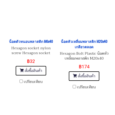
น็อตตัวหนอนพลาสติก M6x40
น็อตหัวเหลี่ยมพลาสติก M20x40
เกลียวตลอด
Hexagon socket nylon
screw Hexagon socket
Hexagon Bolt Plastic น็อตหัว
plastic screw
เหลี่ยมพลาสติก M20x40
฿32
฿174
สั่งซื้อสินค้า
สั่งซื้อสินค้า
เปรียบเทียบ
เปรียบเทียบ