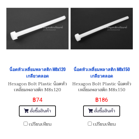
น็อตหัวเหลี่ยมพลาสติก M8x120
น็อตหัวเหลี่ยมพลาสติก M8x150
เกลียวตลอด
เกลียวตลอด
Hexagon Bolt Plastic น็อตหัว
Hexagon Bolt Plastic น็อตหัว
เหลี่ยมพลาสติก M8x120
เหลี่ยมพลาสติก M8x150
฿74
฿186
สั่งซื้อสินค้า
สั่งซื้อสินค้า
เปรียบเทียบ
เปรียบเทียบ