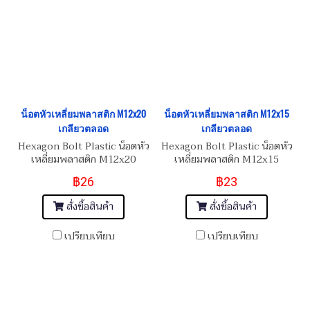
น็อตหัวเหลี่ยมพลาสติก M12x20
น็อตหัวเหลี่ยมพลาสติก M12x15
เกลียวตลอด
เกลียวตลอด
Hexagon Bolt Plastic น็อตหัว
Hexagon Bolt Plastic น็อตหัว
เหลี่ยมพลาสติก M12x20
เหลี่ยมพลาสติก M12x15
฿26
฿23
สั่งซื้อสินค้า
สั่งซื้อสินค้า
เปรียบเทียบ
เปรียบเทียบ