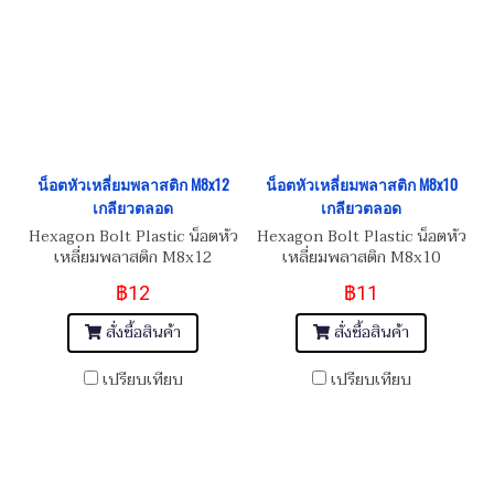
น็อตหัวเหลี่ยมพลาสติก M8x12
น็อตหัวเหลี่ยมพลาสติก M8x10
เกลียวตลอด
เกลียวตลอด
Hexagon Bolt Plastic น็อตหัว
Hexagon Bolt Plastic น็อตหัว
เหลี่ยมพลาสติก M8x12
เหลี่ยมพลาสติก M8x10
฿12
฿11
สั่งซื้อสินค้า
สั่งซื้อสินค้า
เปรียบเทียบ
เปรียบเทียบ