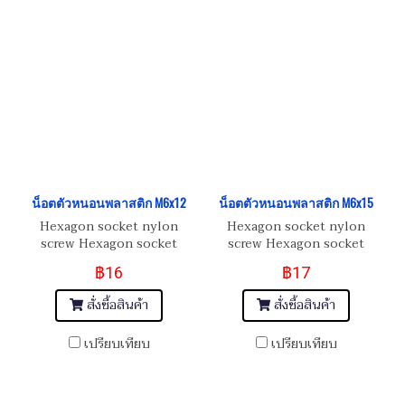
น็อตตัวหนอนพลาสติก M6x12
น็อตตัวหนอนพลาสติก M6x15
Hexagon socket nylon
Hexagon socket nylon
screw Hexagon socket
screw Hexagon socket
plastic screw
plastic screw
฿16
฿17
สั่งซื้อสินค้า
สั่งซื้อสินค้า
เปรียบเทียบ
เปรียบเทียบ