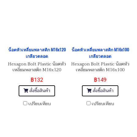
น็อตหัวเหลี่ยมพลาสติก M16x120
น็อตหัวเหลี่ยมพลาสติก M16x100
เกลียวตลอด
เกลียวตลอด
Hexagon Bolt Plastic น็อตหัว
Hexagon Bolt Plastic น็อตหัว
เหลี่ยมพลาสติก M16x120
เหลี่ยมพลาสติก M16x100
฿132
฿149
สั่งซื้อสินค้า
สั่งซื้อสินค้า
เปรียบเทียบ
เปรียบเทียบ