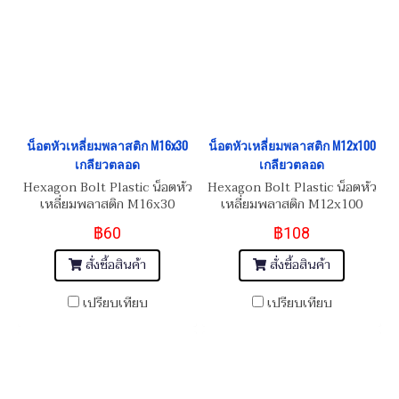
น็อตหัวเหลี่ยมพลาสติก M16x30
น็อตหัวเหลี่ยมพลาสติก M12x100
เกลียวตลอด
เกลียวตลอด
Hexagon Bolt Plastic น็อตหัว
Hexagon Bolt Plastic น็อตหัว
เหลี่ยมพลาสติก M16x30
เหลี่ยมพลาสติก M12x100
฿60
฿108
สั่งซื้อสินค้า
สั่งซื้อสินค้า
เปรียบเทียบ
เปรียบเทียบ