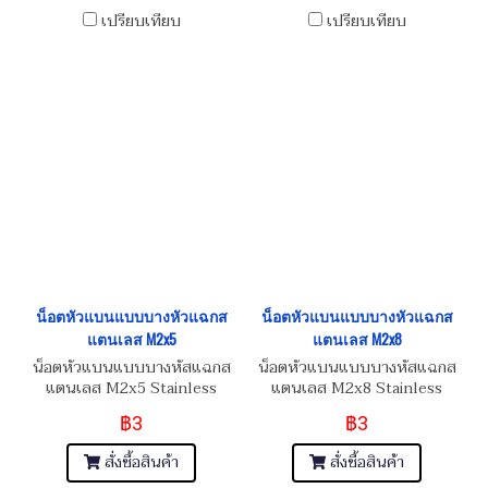
เปรียบเทียบ
เปรียบเทียบ
น็อตหัวแบนแบบบางหัวแฉกส
น็อตหัวแบนแบบบางหัวแฉกส
แตนเลส M2x5
แตนเลส M2x8
น็อตหัวแบนแบบบางหัสแฉกส
น็อตหัวแบนแบบบางหัสแฉกส
แตนเลส M2x5 Stainless
แตนเลส M2x8 Stainless
Steel Thin-Phillips Head
Steel Thin-Phillips Head
฿3
฿3
Screw M2x5
Screw M2x8
สั่งซื้อสินค้า
สั่งซื้อสินค้า