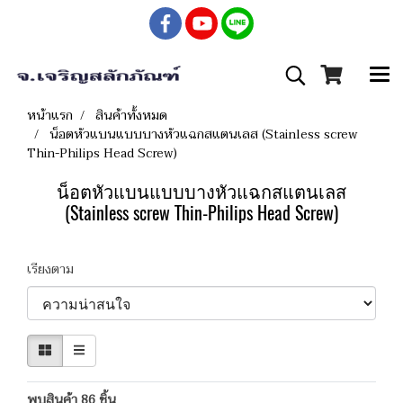
หน้าแรก
สินค้าทั้งหมด
น็อตหัวแบนแบบบางหัวแฉกสแตนเลส (Stainless screw
Thin-Philips Head Screw)
น็อตหัวแบนแบบบางหัวแฉกสแตนเลส
(Stainless screw Thin-Philips Head Screw)
เรียงตาม
พบสินค้า 86 ชิ้น