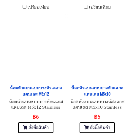
เปรียบเทียบ
เปรียบเทียบ
น็อตหัวแบนแบบบางหัวแฉกส
น็อตหัวแบนแบบบางหัวแฉกส
แตนเลส M5x12
แตนเลส M5x10
น็อตหัวแบนแบบบางหัสแฉกส
น็อตหัวแบนแบบบางหัสแฉกส
แตนเลส M5x12 Stainless
แตนเลส M5x10 Stainless
Steel Thin-Phillips Head
Steel Thin-Phillips Head
฿6
฿6
Screw M5x12
Screw M5x10
สั่งซื้อสินค้า
สั่งซื้อสินค้า