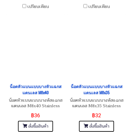
เปรียบเทียบ
เปรียบเทียบ
น็อตหัวแบนแบบบางหัวแฉกส
น็อตหัวแบนแบบบางหัวแฉกส
แตนเลส M8x40
แตนเลส M8x35
น็อตหัวแบนแบบบางหัสแฉกส
น็อตหัวแบนแบบบางหัสแฉกส
แตนเลส M8x40 Stainless
แตนเลส M8x35 Stainless
Steel Thin-Phillips Head
Steel Thin-Phillips Head
฿36
฿32
Screw M8x40
Screw M8x35
สั่งซื้อสินค้า
สั่งซื้อสินค้า