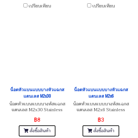
เปรียบเทียบ
เปรียบเทียบ
น็อตหัวแบนแบบบางหัวแฉกส
น็อตหัวแบนแบบบางหัวแฉกส
แตนเลส M2x30
แตนเลส M2x6
น็อตหัวแบนแบบบางหัสแฉกส
น็อตหัวแบนแบบบางหัสแฉกส
แตนเลส M2x30 Stainless
แตนเลส M2x6 Stainless
Steel Thin-Phillips Head
Steel Thin-Phillips Head
฿8
฿3
Screw M2x30
Screw M2x6
สั่งซื้อสินค้า
สั่งซื้อสินค้า