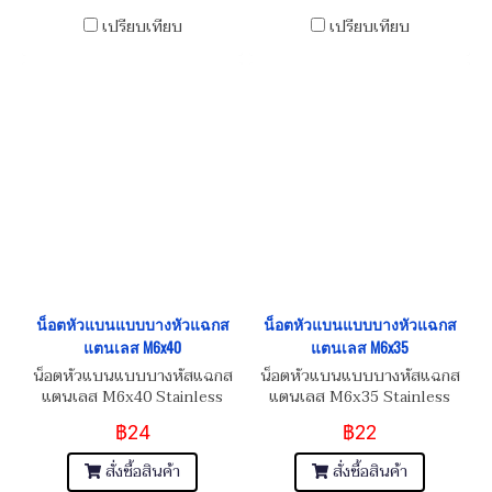
เปรียบเทียบ
เปรียบเทียบ
น็อตหัวแบนแบบบางหัวแฉกส
น็อตหัวแบนแบบบางหัวแฉกส
แตนเลส M6x40
แตนเลส M6x35
น็อตหัวแบนแบบบางหัสแฉกส
น็อตหัวแบนแบบบางหัสแฉกส
แตนเลส M6x40 Stainless
แตนเลส M6x35 Stainless
Steel Thin-Phillips Head
Steel Thin-Phillips Head
฿24
฿22
Screw M6x40
Screw M6x35
สั่งซื้อสินค้า
สั่งซื้อสินค้า