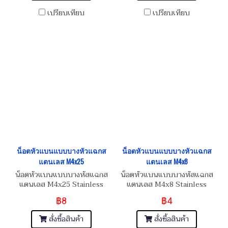
เปรียบเทียบ
เปรียบเทียบ
น็อตหัวแบนแบบบางหัวแฉกส
น็อตหัวแบนแบบบางหัวแฉกส
แตนเลส M4x25
แตนเลส M4x8
น็อตหัวแบนแบบบางหัสแฉกส
น็อตหัวแบนแบบบางหัสแฉกส
แตนเลส M4x25 Stainless
แตนเลส M4x8 Stainless
Steel Thin-Phillips Head
Steel Thin-Phillips Head
฿8
฿4
Screw M4x25
Screw M4x8
สั่งซื้อสินค้า
สั่งซื้อสินค้า