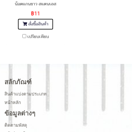
น็อตแกนยาว สแตนเลส
Stainless Steel Internal
฿11
Thread Bolt M3x6
สั่งซื้อสินค้า
เปรียบเทียบ
สลักภัณฑ์
สินค้าแบ่งตามประเภท
หน้าหลัก
ข้อมูลต่างๆ
ติดตามพัสดุ