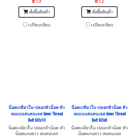
฿13
฿12
Thread Bolt M3x16
Thread Bolt M3x12
สั่งซื้อสินค้า
สั่งซื้อสินค้า
เปรียบเทียบ
เปรียบเทียบ
น็อตเกลียวใน-ปลอกหัวน็อต หัว
น็อตเกลียวใน-ปลอกหัวน็อต หัว
จมแบนสแตนเลส Inner Thread
จมแบนสแตนเลส Inner Thread
Bolt M3x10
Bolt M3x8
น็อตเกลียวใน ปลอกหัวน็อต หัว
น็อตเกลียวใน ปลอกหัวน็อต หัว
น็อตแกนยาว สแตนเลส
น็อตแกนยาว สแตนเลส