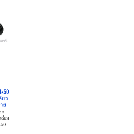
4x50
ลียว
้าย
on
ลี่ยม
x50