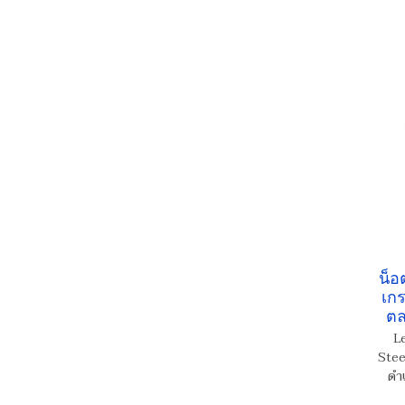
น็อ
เกร
ตล
L
Stee
ดำ