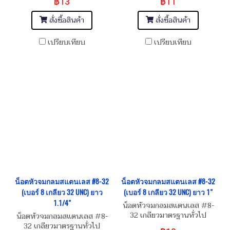
฿13
฿11
Steel Hex Socket Button
Steel Hex Socket Button
Head Screw #8-32 UNC
Head Screw #8-32 UNC
สั่งซื้อสินค้า
สั่งซื้อสินค้า
เปรียบเทียบ
เปรียบเทียบ
น็อตหัวจมกลมสแตนเลส #8-32
น็อตหัวจมกลมสแตนเลส #8-32
(เบอร์ 8 เกลียว 32 UNC) ยาว
(เบอร์ 8 เกลียว 32 UNC) ยาว 1"
1.1/4"
น็อตหัวจมกลมสแตนเลส #8-
32 เกลียวมาตรฐานทั่วไป
น็อตหัวจมกลมสแตนเลส #8-
(เกลียวหยาบ UNC) Stainless
32 เกลียวมาตรฐานทั่วไป