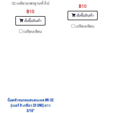
(เกลียวหยาบ UNC) Stainless
32 เกลียวมาตรฐานทั่วไป
฿10
Steel Hex Socket Button
(เกลียวหยาบ UNC) Stainless
฿10
Head Screw #8-32 UNC
Steel Hex Socket Button
สั่งซื้อสินค้า
Head Screw #8-32 UNC
สั่งซื้อสินค้า
เปรียบเทียบ
เปรียบเทียบ
น็อตหัวจมกลมสแตนเลส #8-32
(เบอร์ 8 เกลียว 32 UNC) ยาว
3/16"