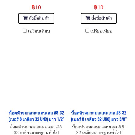
(เกลียวหยาบ UNC) Stainless
(เกลียวหยาบ UNC) Stainless
฿10
฿10
Steel Hex Socket Button
Steel Hex Socket Button
Head Screw #8-32 UNC
Head Screw #8-32 UNC
สั่งซื้อสินค้า
สั่งซื้อสินค้า
เปรียบเทียบ
เปรียบเทียบ
น็อตหัวจมกลมสแตนเลส #8-32
น็อตหัวจมกลมสแตนเลส #8-32
(เบอร์ 8 เกลียว 32 UNC) ยาว 1/2"
(เบอร์ 8 เกลียว 32 UNC) ยาว 3/8"
น็อตหัวจมกลมสแตนเลส #8-
น็อตหัวจมกลมสแตนเลส #8-
32 เกลียวมาตรฐานทั่วไป
32 เกลียวมาตรฐานทั่วไป