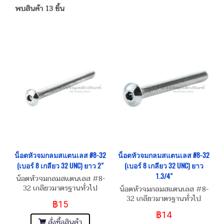
พบสินค้า 13 ชิ้น
น็อตหัวจมกลมสแตนเลส #8-32
น็อตหัวจมกลมสแตนเลส #8-32
(เบอร์ 8 เกลียว 32 UNC) ยาว 2"
(เบอร์ 8 เกลียว 32 UNC) ยาว
1.3/4"
น็อตหัวจมกลมสแตนเลส #8-
32 เกลียวมาตรฐานทั่วไป
น็อตหัวจมกลมสแตนเลส #8-
(เกลียวหยาบ UNC) Stainless
32 เกลียวมาตรฐานทั่วไป
฿15
Steel Hex Socket Button
(เกลียวหยาบ UNC) Stainless
฿14
Head Screw #8-32 UNC
Steel Hex Socket Button
สั่งซื้อสินค้า