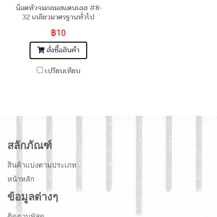
น็อตหัวจมกลมสแตนเลส #8-
32 เกลียวมาตรฐานทั่วไป
(เกลียวหยาบ UNC) Stainless
฿10
Steel Hex Socket Button
Head Screw #8-32 UNC
สั่งซื้อสินค้า
เปรียบเทียบ
สลักภัณฑ์
สินค้าแบ่งตามประเภท
หน้าหลัก
ข้อมูลต่างๆ
ติดตามพัสดุ