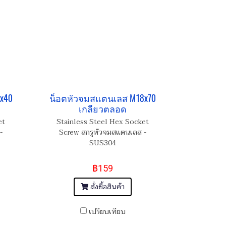
x40
น็อตหัวจมสแตนเลส M18x70
เกลียวตลอด
et
Stainless Steel Hex Socket
-
Screw สกรูหัวจมสแตนเลส -
SUS304
฿159
สั่งซื้อสินค้า
เปรียบเทียบ