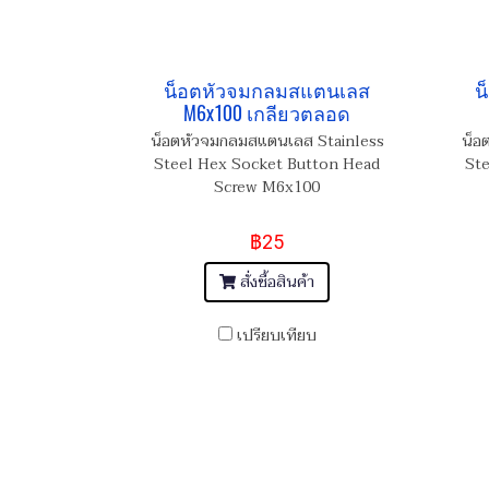
น็อตหัวจมกลมสแตนเลส
น
M6x100 เกลียวตลอด
น็อตหัวจมกลมสแตนเลส Stainless
น็อ
Steel Hex Socket Button Head
St
Screw M6x100
฿25
สั่งซื้อสินค้า
เปรียบเทียบ