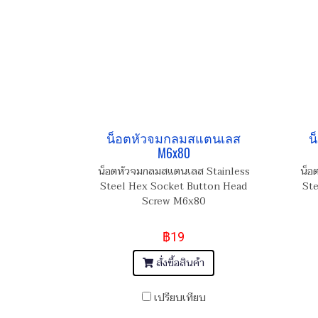
น็อตหัวจมกลมสแตนเลส
น
M6x80
น็อตหัวจมกลมสแตนเลส Stainless
น็อ
Steel Hex Socket Button Head
St
Screw M6x80
฿19
สั่งซื้อสินค้า
เปรียบเทียบ