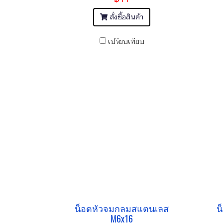
สั่งซื้อสินค้า
เปรียบเทียบ
น็อตหัวจมกลมสแตนเลส
น
M6x16