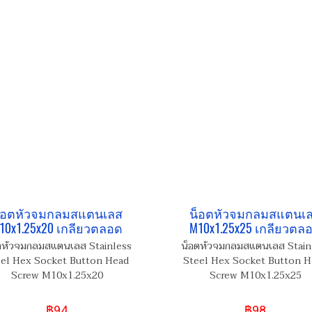
็อตหัวจมกลมสแตนเลส
น็อตหัวจมกลมสแตนเ
10x1.25x20 เกลียวตลอด
M10x1.25x25 เกลียวตล
ตหัวจมกลมสแตนเลส Stainless
น็อตหัวจมกลมสแตนเลส Stain
eel Hex Socket Button Head
Steel Hex Socket Button H
Screw M10x1.25x20
Screw M10x1.25x25
฿94
฿98