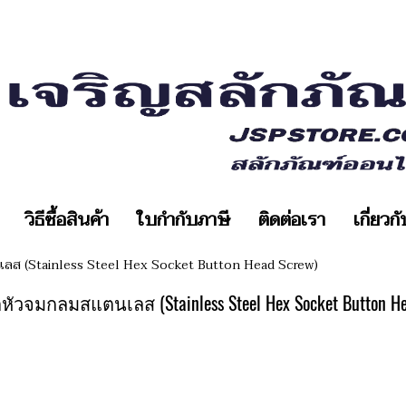
วิธีซื้อสินค้า
ใบกำกับภาษี
ติดต่อเรา
เกี่ยวก
เลส (Stainless Steel Hex Socket Button Head Screw)
หัวจมกลมสแตนเลส (Stainless Steel Hex Socket Button He