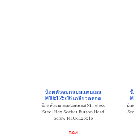
น็อตหัวจมกลมสแตนเลส
น
M10x1.25x16 เกลียวตลอด
M
น็อตหัวจมกลมสแตนเลส Stainless
น็อ
Steel Hex Socket Button Head
St
Screw M10x1.25x16
฿94