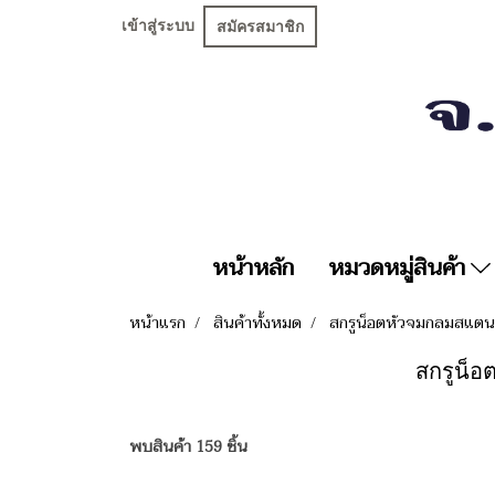
เข้าสู่ระบบ
สมัครสมาชิก
หน้าหลัก
หมวดหมู่สินค้า
หน้าแรก
สินค้าทั้งหมด
สกรูน็อตหัวจมกลมสแตน
สกรูน็อต
พบสินค้า 159 ชิ้น