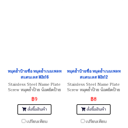
หมุดย้ำป้ายชื่อ หมุดย้ำเนมเพลท
หมุดย้ำป้ายชื่อ หมุดย้ำเนมเพลท
สแตนเลส M3x16
สแตนเลส M3x12
Stainless Steel Name Plate
Stainless Steel Name Plate
Screw หมุดย้ำป้าย น็อตยึดป้าย
Screw หมุดย้ำป้าย น็อตยึดป้าย
฿9
฿8
สั่งซื้อสินค้า
สั่งซื้อสินค้า
เปรียบเทียบ
เปรียบเทียบ