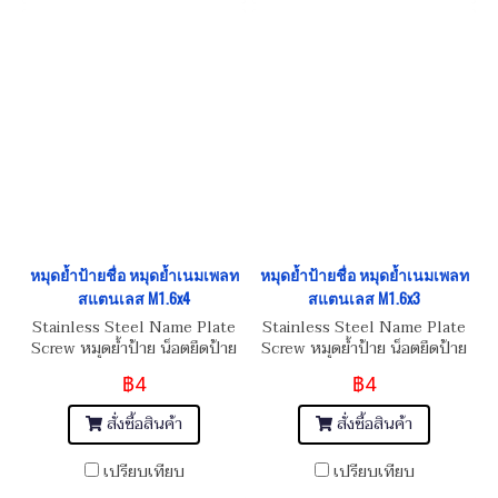
หมุดย้ำป้ายชื่อ หมุดย้ำเนมเพลท
หมุดย้ำป้ายชื่อ หมุดย้ำเนมเพลท
สแตนเลส M1.6x4
สแตนเลส M1.6x3
Stainless Steel Name Plate
Stainless Steel Name Plate
Screw หมุดย้ำป้าย น็อตยึดป้าย
Screw หมุดย้ำป้าย น็อตยึดป้าย
฿4
฿4
สั่งซื้อสินค้า
สั่งซื้อสินค้า
เปรียบเทียบ
เปรียบเทียบ