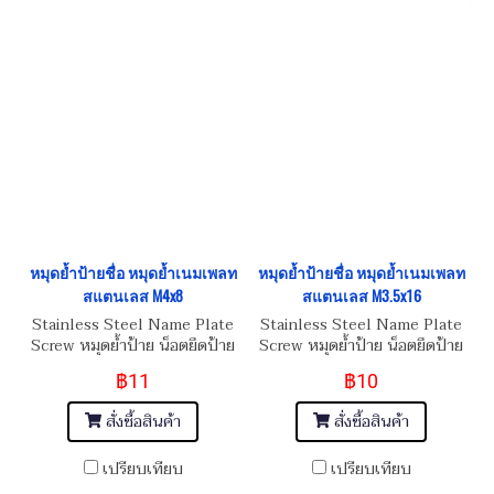
หมุดย้ำป้ายชื่อ หมุดย้ำเนมเพลท
หมุดย้ำป้ายชื่อ หมุดย้ำเนมเพลท
สแตนเลส M4x8
สแตนเลส M3.5x16
Stainless Steel Name Plate
Stainless Steel Name Plate
Screw หมุดย้ำป้าย น็อตยึดป้าย
Screw หมุดย้ำป้าย น็อตยึดป้าย
฿11
฿10
สั่งซื้อสินค้า
สั่งซื้อสินค้า
เปรียบเทียบ
เปรียบเทียบ