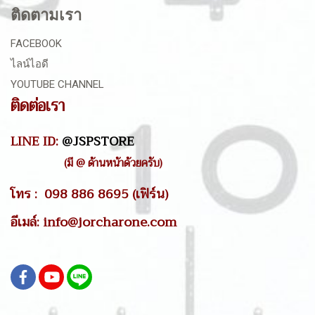
ติดตามเรา
FACEBOOK
ไลน์ไอดี
YOUTUBE CHANNEL
ติดต่อเรา
LINE ID:
@JSPSTORE
(มี @ ด้านหน้าด้วยครับ)
โทร : 098 886 8695 (เฟิร์น)
อีเมล์: info@jorcharone.com