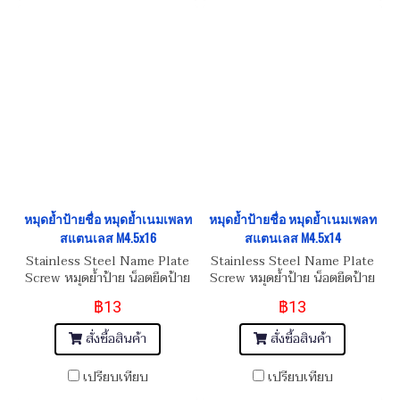
หมุดย้ำป้ายชื่อ หมุดย้ำเนมเพลท
หมุดย้ำป้ายชื่อ หมุดย้ำเนมเพลท
สแตนเลส M4.5x16
สแตนเลส M4.5x14
Stainless Steel Name Plate
Stainless Steel Name Plate
Screw หมุดย้ำป้าย น็อตยึดป้าย
Screw หมุดย้ำป้าย น็อตยึดป้าย
฿13
฿13
สั่งซื้อสินค้า
สั่งซื้อสินค้า
เปรียบเทียบ
เปรียบเทียบ