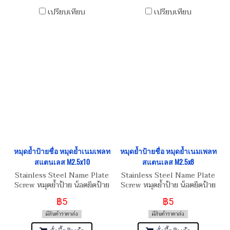
เปรียบเทียบ
เปรียบเทียบ
หมุดย้ำป้ายชื่อ หมุดย้ำเนมเพลท
หมุดย้ำป้ายชื่อ หมุดย้ำเนมเพลท
สแตนเลส M2.5x10
สแตนเลส M2.5x8
Stainless Steel Name Plate
Stainless Steel Name Plate
Screw หมุดย้ำป้าย น็อตยึดป้าย
Screw หมุดย้ำป้าย น็อตยึดป้าย
฿5
฿5
มีสินค้าราคาส่ง
มีสินค้าราคาส่ง