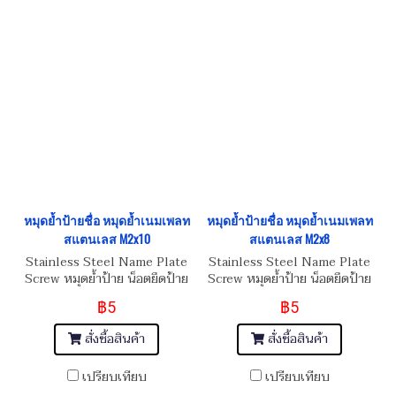
หมุดย้ำป้ายชื่อ หมุดย้ำเนมเพลท
หมุดย้ำป้ายชื่อ หมุดย้ำเนมเพลท
สแตนเลส M2x10
สแตนเลส M2x8
Stainless Steel Name Plate
Stainless Steel Name Plate
Screw หมุดย้ำป้าย น็อตยึดป้าย
Screw หมุดย้ำป้าย น็อตยึดป้าย
฿5
฿5
สั่งซื้อสินค้า
สั่งซื้อสินค้า
เปรียบเทียบ
เปรียบเทียบ