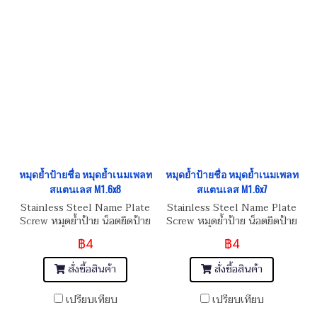
หมุดย้ำป้ายชื่อ หมุดย้ำเนมเพลท
หมุดย้ำป้ายชื่อ หมุดย้ำเนมเพลท
สแตนเลส M1.6x8
สแตนเลส M1.6x7
Stainless Steel Name Plate
Stainless Steel Name Plate
Screw หมุดย้ำป้าย น็อตยึดป้าย
Screw หมุดย้ำป้าย น็อตยึดป้าย
฿4
฿4
สั่งซื้อสินค้า
สั่งซื้อสินค้า
เปรียบเทียบ
เปรียบเทียบ