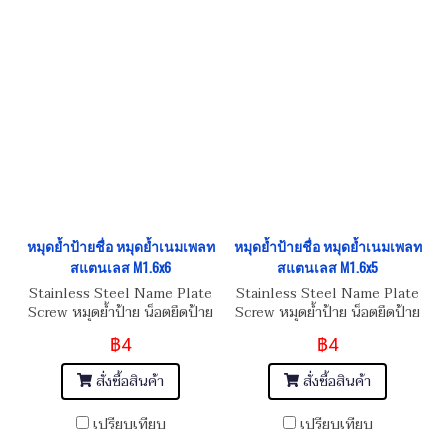
หมุดย้ำป้ายชื่อ หมุดย้ำเนมเพลท
หมุดย้ำป้ายชื่อ หมุดย้ำเนมเพลท
สแตนเลส M1.6x6
สแตนเลส M1.6x5
Stainless Steel Name Plate
Stainless Steel Name Plate
Screw หมุดย้ำป้าย น็อตยึดป้าย
Screw หมุดย้ำป้าย น็อตยึดป้าย
฿4
฿4
สั่งซื้อสินค้า
สั่งซื้อสินค้า
เปรียบเทียบ
เปรียบเทียบ