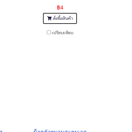
฿4
สั่งซื้อสินค้า
เปรียบเทียบ
ส
น็อตตัวหนอนสแตนเลส