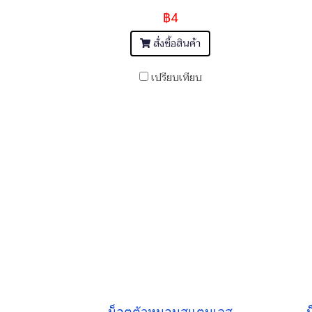
฿4
สั่งซื้อสินค้า
เปรียบเทียบ
น็อตตัวหนอนสแตนเลส