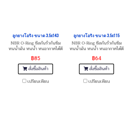
ลูกยางโอริง ขนาด 3.5x143
ลูกยางโอริง ขนาด 3.5x115
NBR O-Ring ซีลกันรั่วกันซึม
NBR O-Ring ซีลกันรั่วกันซึม
ทนน้ำมัน ทนน้ำ ทนอากาศได้ดี
ทนน้ำมัน ทนน้ำ ทนอากาศได้ดี
฿85
฿64
สั่งซื้อสินค้า
สั่งซื้อสินค้า
เปรียบเทียบ
เปรียบเทียบ