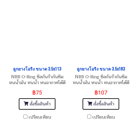
ลูกยางโอริง ขนาด 3.5x113
ลูกยางโอริง ขนาด 3.5x183
NBR O-Ring ซีลกันรั่วกันซึม
NBR O-Ring ซีลกันรั่วกันซึม
ทนน้ำมัน ทนน้ำ ทนอากาศได้ดี
ทนน้ำมัน ทนน้ำ ทนอากาศได้ดี
฿75
฿107
สั่งซื้อสินค้า
สั่งซื้อสินค้า
เปรียบเทียบ
เปรียบเทียบ