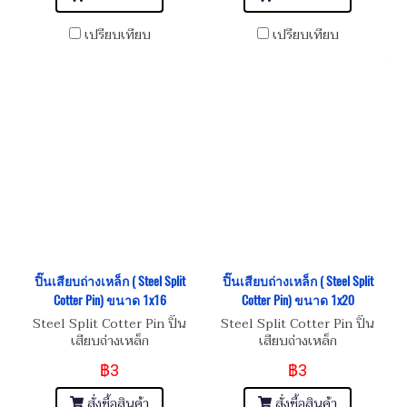
เปรียบเทียบ
เปรียบเทียบ
ปิ๊นเสียบถ่างเหล็ก ( Steel Split
ปิ๊นเสียบถ่างเหล็ก ( Steel Split
Cotter Pin) ขนาด 1x16
Cotter Pin) ขนาด 1x20
Steel Split Cotter Pin ปิ๊น
Steel Split Cotter Pin ปิ๊น
เสียบถ่างเหล็ก
เสียบถ่างเหล็ก
฿3
฿3
สั่งซื้อสินค้า
สั่งซื้อสินค้า