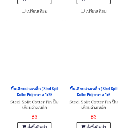
เปรียบเทียบ
เปรียบเทียบ
ปิ๊นเสียบถ่างเหล็ก ( Steel Split
ปิ๊นเสียบถ่างเหล็ก ( Steel Split
Cotter Pin) ขนาด 1x25
Cotter Pin) ขนาด 1x6
Steel Split Cotter Pin ปิ๊น
Steel Split Cotter Pin ปิ๊น
เสียบถ่างเหล็ก
เสียบถ่างเหล็ก
฿3
฿3
สั่งซื้อสินค้า
สั่งซื้อสินค้า