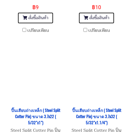
฿9
฿10
สั่งซื้อสินค้า
สั่งซื้อสินค้า
เปรียบเทียบ
เปรียบเทียบ
ปิ๊นเสียบถ่างเหล็ก ( Steel Split
ปิ๊นเสียบถ่างเหล็ก ( Steel Split
Cotter Pin) ขนาด 3.7x22 (
Cotter Pin) ขนาด 3.7x32 (
5/32"x1")
5/32"x1.1/4")
Steel Split Cotter Pin ปิ๊น
Steel Split Cotter Pin ปิ๊น