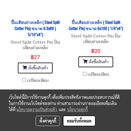
ปิ๊นเสียบถ่างเหล็ก ( Steel Split
ปิ๊นเสียบถ่างเหล็ก ( Steel Split
Cotter Pin) ขนาด 6.9x88 (
Cotter Pin) ขนาด 6x100 ( 1/4"x4")
5/16"x4")
Steel Split Cotter Pin ปิ๊น
เสียบถ่างเหล็ก
Steel Split Cotter Pin ปิ๊น
เสียบถ่างเหล็ก
฿20
฿27
สั่งซื้อสินค้า
สั่งซื้อสินค้า
เปรียบเทียบ
เปรียบเทียบ
เว็บไซต์นี้มีการใช้งานคุกกี้ เพื่อเพิ่มประสิทธิภาพและประสบการณ์ที่ดี
ในการใช้งานเว็บไซต์ของท่าน ท่านสามารถอ่านรายละเอียดเพิ่มเติม
ได้ที่
นโยบายความเป็นส่วนตัว
และ
นโยบายคุกกี้
ตั้งค่าคุกกี้
ยอมรับทั้งหมด