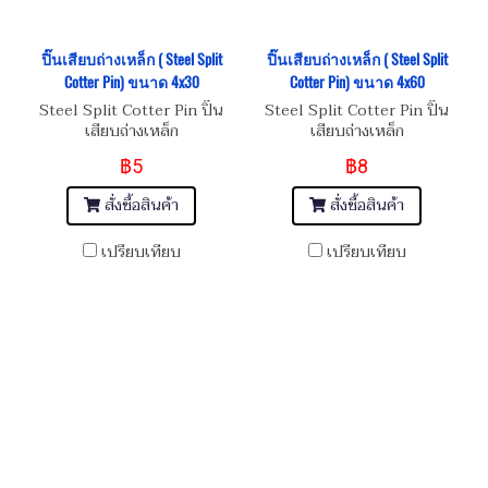
ปิ๊นเสียบถ่างเหล็ก ( Steel Split
ปิ๊นเสียบถ่างเหล็ก ( Steel Split
Cotter Pin) ขนาด 4x30
Cotter Pin) ขนาด 4x60
Steel Split Cotter Pin ปิ๊น
Steel Split Cotter Pin ปิ๊น
เสียบถ่างเหล็ก
เสียบถ่างเหล็ก
฿5
฿8
สั่งซื้อสินค้า
สั่งซื้อสินค้า
เปรียบเทียบ
เปรียบเทียบ