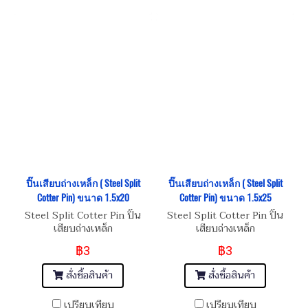
ปิ๊นเสียบถ่างเหล็ก ( Steel Split
ปิ๊นเสียบถ่างเหล็ก ( Steel Split
Cotter Pin) ขนาด 1.5x20
Cotter Pin) ขนาด 1.5x25
Steel Split Cotter Pin ปิ๊น
Steel Split Cotter Pin ปิ๊น
เสียบถ่างเหล็ก
เสียบถ่างเหล็ก
฿3
฿3
สั่งซื้อสินค้า
สั่งซื้อสินค้า
เปรียบเทียบ
เปรียบเทียบ