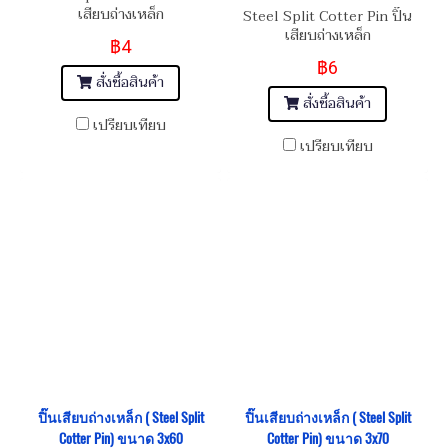
เสียบถ่างเหล็ก
Steel Split Cotter Pin ปิ๊น
เสียบถ่างเหล็ก
฿4
฿6
สั่งซื้อสินค้า
สั่งซื้อสินค้า
เปรียบเทียบ
เปรียบเทียบ
ปิ๊นเสียบถ่างเหล็ก ( Steel Split
ปิ๊นเสียบถ่างเหล็ก ( Steel Split
Cotter Pin) ขนาด 3x60
Cotter Pin) ขนาด 3x70