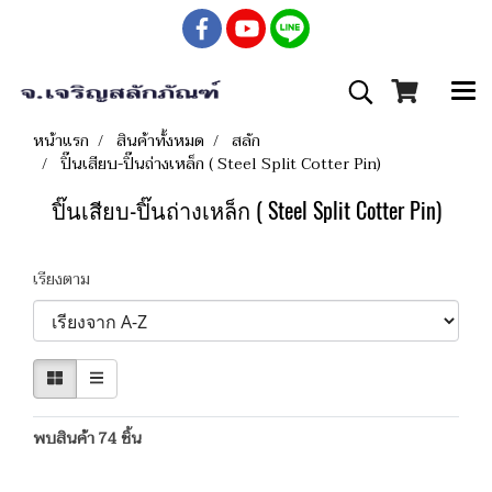
หน้าแรก
สินค้าทั้งหมด
สลัก
ปิ๊นเสียบ-ปิ๊นถ่างเหล็ก ( Steel Split Cotter Pin)
ปิ๊นเสียบ-ปิ๊นถ่างเหล็ก ( Steel Split Cotter Pin)
เรียงตาม
พบสินค้า 74 ชิ้น