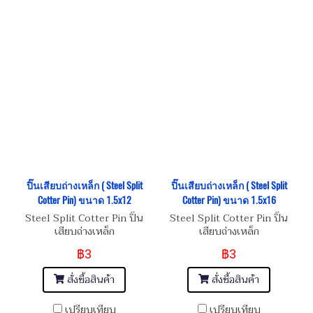
ปิ๊นเสียบถ่างเหล็ก ( Steel Split
ปิ๊นเสียบถ่างเหล็ก ( Steel Split
Cotter Pin) ขนาด 1.5x12
Cotter Pin) ขนาด 1.5x16
Steel Split Cotter Pin ปิ๊น
Steel Split Cotter Pin ปิ๊น
เสียบถ่างเหล็ก
เสียบถ่างเหล็ก
฿3
฿3
สั่งซื้อสินค้า
สั่งซื้อสินค้า
เปรียบเทียบ
เปรียบเทียบ