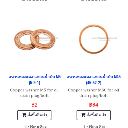
แหวนทองแดง-แหวนน้ำมัน M5
แหวนทองแดง-แหวนน้ำมัน M45
(5-9-1)
(45-52-2)
Copper washer M5 for oil
Copper washer M60 for oil
drain plug/bolt
drain plug/bolt
฿2
฿84
สั่งซื้อสินค้า
สั่งซื้อสินค้า
เปรียบเทียบ
เปรียบเทียบ