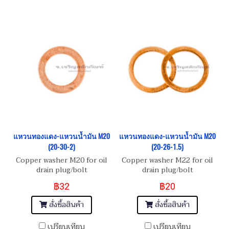
แหวนทองแดง-แหวนน้ำมัน M20
แหวนทองแดง-แหวนน้ำมัน M20
(20-30-2)
(20-26-1.5)
Copper washer M20 for oil
Copper washer M22 for oil
drain plug/bolt
drain plug/bolt
฿32
฿20
สั่งซื้อสินค้า
สั่งซื้อสินค้า
เปรียบเทียบ
เปรียบเทียบ