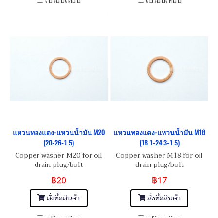
เปรียบเทียบ
เปรียบเทียบ
แหวนทองแดง-แหวนน้ำมัน M20
แหวนทองแดง-แหวนน้ำมัน M18
(20-26-1.5)
(18.1-24.3-1.5)
Copper washer M20 for oil
Copper washer M18 for oil
drain plug/bolt
drain plug/bolt
฿20
฿17
สั่งซื้อสินค้า
สั่งซื้อสินค้า