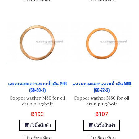
แหวนทองแดง-แหวนน้ำมัน M68
แหวนทองแดง-แหวนน้ำมัน M60
(68-80-2)
(60-72-2)
Copper washer M60 for oil
Copper washer M60 for oil
drain plug/bolt
drain plug/bolt
฿193
฿107
สั่งซื้อสินค้า
สั่งซื้อสินค้า
เปรียบเทียบ
เปรียบเทียบ