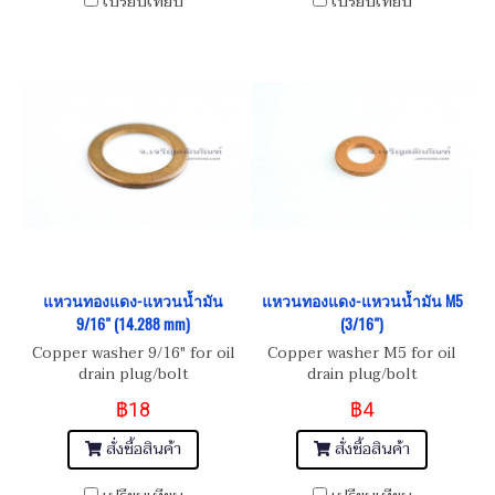
เปรียบเทียบ
เปรียบเทียบ
แหวนทองแดง-แหวนน้ำมัน
แหวนทองแดง-แหวนน้ำมัน M5
9/16" (14.288 mm)
(3/16")
Copper washer 9/16" for oil
Copper washer M5 for oil
drain plug/bolt
drain plug/bolt
฿18
฿4
สั่งซื้อสินค้า
สั่งซื้อสินค้า