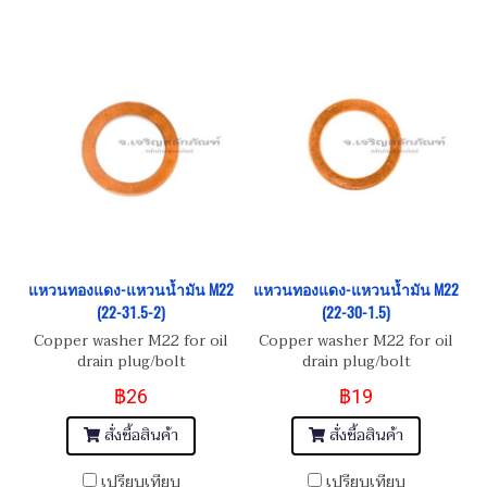
แหวนทองแดง-แหวนน้ำมัน M22
แหวนทองแดง-แหวนน้ำมัน M22
(22-31.5-2)
(22-30-1.5)
Copper washer M22 for oil
Copper washer M22 for oil
drain plug/bolt
drain plug/bolt
฿26
฿19
สั่งซื้อสินค้า
สั่งซื้อสินค้า
เปรียบเทียบ
เปรียบเทียบ