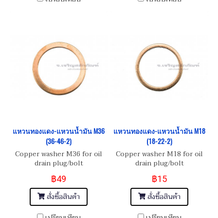
แหวนทองแดง-แหวนน้ำมัน M36
แหวนทองแดง-แหวนน้ำมัน M18
(36-46-2)
(18-22-2)
Copper washer M36 for oil
Copper washer M18 for oil
drain plug/bolt
drain plug/bolt
฿49
฿15
สั่งซื้อสินค้า
สั่งซื้อสินค้า
เปรียบเทียบ
เปรียบเทียบ