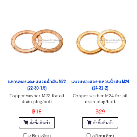
แหวนทองแดง-แหวนน้ำมัน M22
แหวนทองแดง-แหวนน้ำมัน M24
(22-30-1.5)
(24-32-2)
Copper washer M22 for oil
Copper washer M24 for oil
drain plug/bolt
drain plug/bolt
฿18
฿29
สั่งซื้อสินค้า
สั่งซื้อสินค้า
เปรียบเทียบ
เปรียบเทียบ