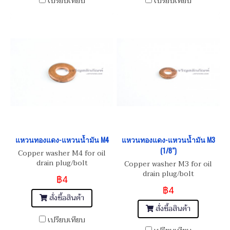
เปรียบเทียบ
เปรียบเทียบ
แหวนทองแดง-แหวนน้ำมัน M4
แหวนทองแดง-แหวนน้ำมัน M3
(1/8")
Copper washer M4 for oil
drain plug/bolt
Copper washer M3 for oil
drain plug/bolt
฿4
฿4
สั่งซื้อสินค้า
สั่งซื้อสินค้า
เปรียบเทียบ