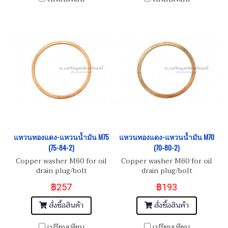
แหวนทองแดง-แหวนน้ำมัน M75
แหวนทองแดง-แหวนน้ำมัน M70
(75-84-2)
(70-80-2)
Copper washer M60 for oil
Copper washer M60 for oil
drain plug/bolt
drain plug/bolt
฿257
฿193
สั่งซื้อสินค้า
สั่งซื้อสินค้า
เปรียบเทียบ
เปรียบเทียบ