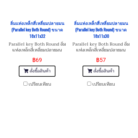
ลิ่มแท่งเหล็กสี่เหลี่ยมปลายมน
ลิ่มแท่งเหล็กสี่เหลี่ยมปลายมน
(Parallel key Both Round) ขนาด
(Parallel key Both Round) ขนาด
18x11x32
18x11x30
Parallel key Both Round ลิ่ม
Parallel key Both Round ลิ่ม
แท่งเหล็กสี่เหลี่ยมปลายมน
แท่งเหล็กสี่เหลี่ยมปลายมน
฿69
฿57
สั่งซื้อสินค้า
สั่งซื้อสินค้า
เปรียบเทียบ
เปรียบเทียบ