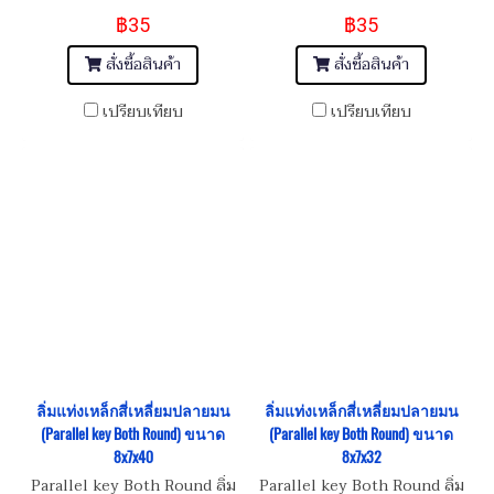
฿35
฿35
สั่งซื้อสินค้า
สั่งซื้อสินค้า
เปรียบเทียบ
เปรียบเทียบ
ลิ่มแท่งเหล็กสี่เหลี่ยมปลายมน
ลิ่มแท่งเหล็กสี่เหลี่ยมปลายมน
(Parallel key Both Round) ขนาด
(Parallel key Both Round) ขนาด
8x7x40
8x7x32
Parallel key Both Round ลิ่ม
Parallel key Both Round ลิ่ม