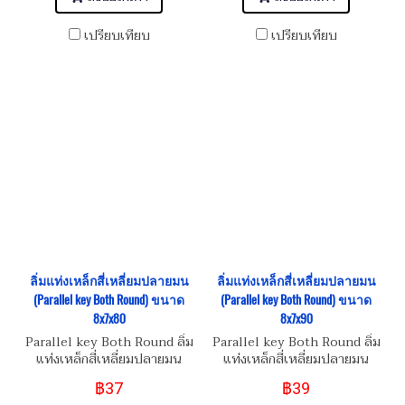
เปรียบเทียบ
เปรียบเทียบ
ลิ่มแท่งเหล็กสี่เหลี่ยมปลายมน
ลิ่มแท่งเหล็กสี่เหลี่ยมปลายมน
(Parallel key Both Round) ขนาด
(Parallel key Both Round) ขนาด
8x7x80
8x7x90
Parallel key Both Round ลิ่ม
Parallel key Both Round ลิ่ม
แท่งเหล็กสี่เหลี่ยมปลายมน
แท่งเหล็กสี่เหลี่ยมปลายมน
฿37
฿39