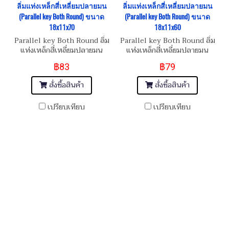
ลิ่มแท่งเหล็กสี่เหลี่ยมปลายมน
ลิ่มแท่งเหล็กสี่เหลี่ยมปลายมน
(Parallel key Both Round) ขนาด
(Parallel key Both Round) ขนาด
18x11x70
18x11x60
Parallel key Both Round ลิ่ม
Parallel key Both Round ลิ่ม
แท่งเหล็กสี่เหลี่ยมปลายมน
แท่งเหล็กสี่เหลี่ยมปลายมน
฿83
฿79
สั่งซื้อสินค้า
สั่งซื้อสินค้า
เปรียบเทียบ
เปรียบเทียบ