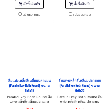
สั่งซื้อสินค้า
สั่งซื้อสินค้า
เปรียบเทียบ
เปรียบเทียบ
ลิ่มแท่งเหล็กสี่เหลี่ยมปลายมน
ลิ่มแท่งเหล็กสี่เหลี่ยมปลายมน
(Parallel key Both Round) ขนาด
(Parallel key Both Round) ขนาด
6x6x45
6x6x22
Parallel key Both Round ลิ่ม
Parallel key Both Round ลิ่ม
แท่งเหล็กสี่เหลี่ยมปลายมน
แท่งเหล็กสี่เหลี่ยมปลายมน