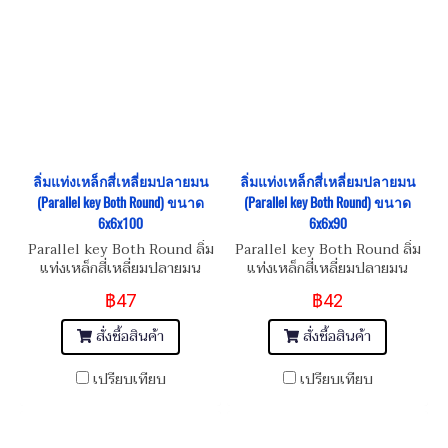
ลิ่มแท่งเหล็กสี่เหลี่ยมปลายมน
ลิ่มแท่งเหล็กสี่เหลี่ยมปลายมน
(Parallel key Both Round) ขนาด
(Parallel key Both Round) ขนาด
6x6x100
6x6x90
Parallel key Both Round ลิ่ม
Parallel key Both Round ลิ่ม
แท่งเหล็กสี่เหลี่ยมปลายมน
แท่งเหล็กสี่เหลี่ยมปลายมน
฿47
฿42
สั่งซื้อสินค้า
สั่งซื้อสินค้า
เปรียบเทียบ
เปรียบเทียบ