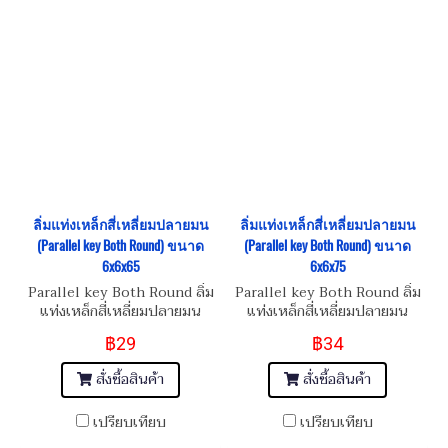
ลิ่มแท่งเหล็กสี่เหลี่ยมปลายมน
ลิ่มแท่งเหล็กสี่เหลี่ยมปลายมน
(Parallel key Both Round) ขนาด
(Parallel key Both Round) ขนาด
6x6x65
6x6x75
Parallel key Both Round ลิ่ม
Parallel key Both Round ลิ่ม
แท่งเหล็กสี่เหลี่ยมปลายมน
แท่งเหล็กสี่เหลี่ยมปลายมน
฿29
฿34
สั่งซื้อสินค้า
สั่งซื้อสินค้า
เปรียบเทียบ
เปรียบเทียบ