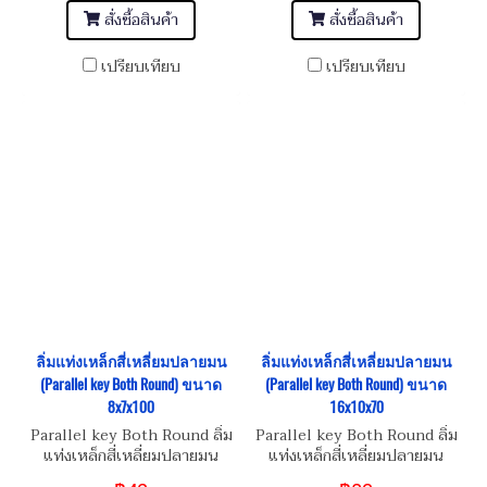
สั่งซื้อสินค้า
สั่งซื้อสินค้า
เปรียบเทียบ
เปรียบเทียบ
ลิ่มแท่งเหล็กสี่เหลี่ยมปลายมน
ลิ่มแท่งเหล็กสี่เหลี่ยมปลายมน
(Parallel key Both Round) ขนาด
(Parallel key Both Round) ขนาด
8x7x100
16x10x70
Parallel key Both Round ลิ่ม
Parallel key Both Round ลิ่ม
แท่งเหล็กสี่เหลี่ยมปลายมน
แท่งเหล็กสี่เหลี่ยมปลายมน