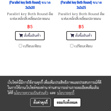
(Parallel key Both Round) ขนาด
(Parallel key Both Round) ขนาด
3x3x30
3x3x25
Parallel key Both Round ลิ่ม
Parallel key Both Round ลิ่ม
แท่งเหล็กสี่เหลี่ยมปลายมน
แท่งเหล็กสี่เหลี่ยมปลายมน
฿5
฿5
สั่งซื้อสินค้า
สั่งซื้อสินค้า
เปรียบเทียบ
เปรียบเทียบ
เว็บไซต์นี้มีการใช้งานคุกกี้ เพื่อเพิ่มประสิทธิภาพและประสบการณ์ที่ดี
ในการใช้งานเว็บไซต์ของท่าน ท่านสามารถอ่านรายละเอียดเพิ่มเติม
ได้ที่
นโยบายความเป็นส่วนตัว
และ
นโยบายคุกกี้
ตั้งค่าคุกกี้
ยอมรับทั้งหมด