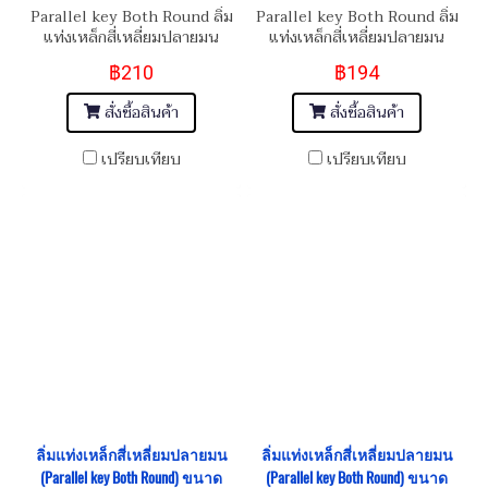
Parallel key Both Round ลิ่ม
Parallel key Both Round ลิ่ม
แท่งเหล็กสี่เหลี่ยมปลายมน
แท่งเหล็กสี่เหลี่ยมปลายมน
฿210
฿194
สั่งซื้อสินค้า
สั่งซื้อสินค้า
เปรียบเทียบ
เปรียบเทียบ
ลิ่มแท่งเหล็กสี่เหลี่ยมปลายมน
ลิ่มแท่งเหล็กสี่เหลี่ยมปลายมน
(Parallel key Both Round) ขนาด
(Parallel key Both Round) ขนาด