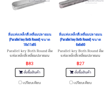
ลิ่มแท่งเหล็กสี่เหลี่ยมปลายมน
ลิ่มแท่งเหล็กสี่เหลี่ยมปลายมน
(Parallel key Both Round) ขนาด
(Parallel key Both Round) ขนาด
18x11x85
6x6x60
Parallel key Both Round ลิ่ม
Parallel key Both Round ลิ่ม
แท่งเหล็กสี่เหลี่ยมปลายมน
แท่งเหล็กสี่เหลี่ยมปลายมน
฿83
฿27
สั่งซื้อสินค้า
สั่งซื้อสินค้า
เปรียบเทียบ
เปรียบเทียบ