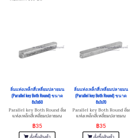
ลิ่มแท่งเหล็กสี่เหลี่ยมปลายมน
ลิ่มแท่งเหล็กสี่เหลี่ยมปลายมน
(Parallel key Both Round) ขนาด
(Parallel key Both Round) ขนาด
8x7x60
8x7x70
Parallel key Both Round ลิ่ม
Parallel key Both Round ลิ่ม
แท่งเหล็กสี่เหลี่ยมปลายมน
แท่งเหล็กสี่เหลี่ยมปลายมน
฿35
฿35
สั่งซื้อสินค้า
สั่งซื้อสินค้า