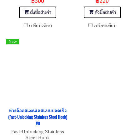
฿300
฿220
สั่งซื้อสินค้า
สั่งซื้อสินค้า
เปรียบเทียบ
เปรียบเทียบ
New
ห่วงล็อคสแตนเลสแบบปลดเร็ว
(Fast-Unlocking Stainless Steel Hook)
#0
Fast-Unlocking Stainless
Steel Hook