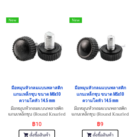
New
New
มือหมุนหัวกลมแบนพลาสติก
มือหมุนหัวกลมแบนพลาสติก
แกนเหล็กชุบ ขนาด M6x10
แกนเหล็กชุบ ขนาด M5x10
ความโตหัว 14.5 mm
ความโตหัว 14.5 mm
มือหมุนหัวกลมแบนพลาสติก
มือหมุนหัวกลมแบนพลาสติก
แกนเหล็กชุบ (Round Knurled
แกนเหล็กชุบ (Round Knurled
Rubber Thumb Screw Plastic
Rubber Thumb Screw Plastic
฿10
฿9
Knob Black)
Knob Black)
สั่งซื้อสินค้า
สั่งซื้อสินค้า