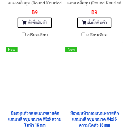
แกนเหล็กชุบ (Round Knurled
แกนเหล็กชุบ (Round Knurled
Rubber Thumb Screw Plastic
Rubber Thumb Screw Plastic
฿9
฿9
Knob Black)
Knob Black)
สั่งซื้อสินค้า
สั่งซื้อสินค้า
เปรียบเทียบ
เปรียบเทียบ
New
New
มือหมุนหัวกลมแบนพลาสติก
มือหมุนหัวกลมแบนพลาสติก
แกนเหล็กชุบ ขนาด M5x8 ความ
แกนเหล็กชุบ ขนาด M4x16
โตหัว 16 mm
ความโตหัว 16 mm