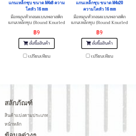
แกนเหล็กชุบ ขนาด M4x8 ความ
แกนเหล็กชุบ ขนาด M4x20
โตหัว 16 mm
ความโตหัว 16 mm
มือหมุนหัวกลมแบนพลาสติก
มือหมุนหัวกลมแบนพลาสติก
แกนเหล็กชุบ (Round Knurled
แกนเหล็กชุบ (Round Knurled
Rubber Thumb Screw Plastic
Rubber Thumb Screw Plastic
฿9
฿9
Knob Black)
Knob Black)
สั่งซื้อสินค้า
สั่งซื้อสินค้า
เปรียบเทียบ
เปรียบเทียบ
สลักภัณฑ์
สินค้าแบ่งตามประเภท
หน้าหลัก
ข้อมูลต่างๆ