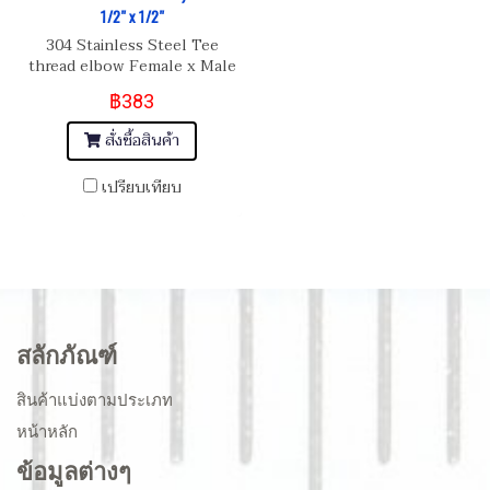
1/2" x 1/2"
304 Stainless Steel Tee
thread elbow Female x Male
x Female Thread Union,
฿383
Pipe Fitting 1/2" x 1/2"x1/2"
(BSPT/NPT)
สั่งซื้อสินค้า
เปรียบเทียบ
สลักภัณฑ์
สินค้าแบ่งตามประเภท
หน้าหลัก
ข้อมูลต่างๆ