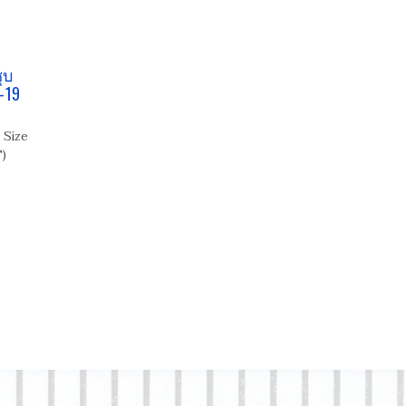
ุบ
-19
 Size
)