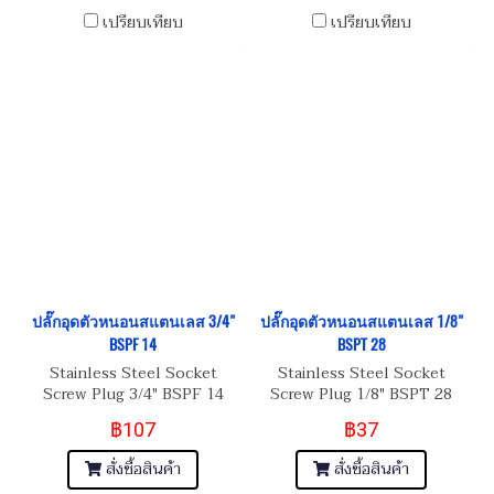
เปรียบเทียบ
เปรียบเทียบ
ปลั๊กอุดตัวหนอนสแตนเลส 3/4"
ปลั๊กอุดตัวหนอนสแตนเลส 1/8"
BSPF 14
BSPT 28
Stainless Steel Socket
Stainless Steel Socket
Screw Plug 3/4" BSPF 14
Screw Plug 1/8" BSPT 28
น็อตอุดตัวหนอนเกลียวแป๊ป
น็อตอุดตัวหนอนเกลียวแป๊ป
฿107
฿37
เกลียวท่อ
เกลียวท่อ
สั่งซื้อสินค้า
สั่งซื้อสินค้า