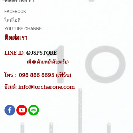
FACEBOOK
ไลน์ไอดี
YOUTUBE CHANNEL
ติดต่อเรา
LINE ID:
@JSPSTORE
(มี @ ด้านหน้าด้วยครับ)
โทร : 098 886 8695 (เฟิร์น)
อีเมล์: info@jorcharone.com