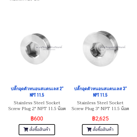
ปลั๊กอุดตัวหนอนสแตนเลส 2"
ปลั๊กอุดตัวหนอนสแตนเลส 3"
NPT 11.5
NPT 11.5
Stainless Steel Socket
Stainless Steel Socket
Screw Plug 2" NPT 11.5 น็อต
Screw Plug 3" NPT 11.5 น็อต
อุดตัวหนอนเกลียวแป๊ป เกลียว
อุดตัวหนอนเกลียวแป๊ป เกลียว
฿600
฿2,625
ท่อ
ท่อ
สั่งซื้อสินค้า
สั่งซื้อสินค้า