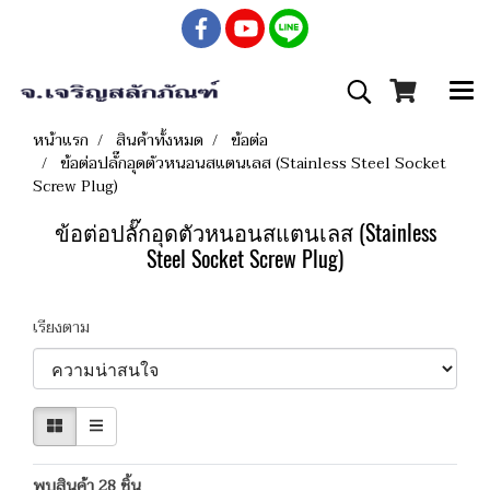
หน้าแรก
สินค้าทั้งหมด
ข้อต่อ
ข้อต่อปลั๊กอุดตัวหนอนสแตนเลส (Stainless Steel Socket
Screw Plug)
ข้อต่อปลั๊กอุดตัวหนอนสแตนเลส (Stainless
Steel Socket Screw Plug)
เรียงตาม
พบสินค้า 28 ชิ้น