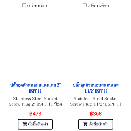
เปรียบเทียบ
เปรียบเทียบ
ปลั๊กอุดตัวหนอนสแตนเลส 2"
ปลั๊กอุดตัวหนอนสแตนเลส
BSPF 11
1.1/2" BSPF 11
Stainless Steel Socket
Stainless Steel Socket
Screw Plug 2" BSPF 11 น็อต
Screw Plug 1.1/2" BSPF 11
อุดตัวหนอนเกลียวแป๊ป เกลียว
น็อตอุดตัวหนอนเกลียวแป๊ป
฿473
฿368
ท่อ
เกลียวท่อ
สั่งซื้อสินค้า
สั่งซื้อสินค้า