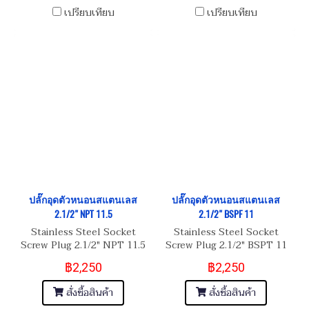
เปรียบเทียบ
เปรียบเทียบ
ปลั๊กอุดตัวหนอนสแตนเลส
ปลั๊กอุดตัวหนอนสแตนเลส
2.1/2" NPT 11.5
2.1/2" BSPF 11
Stainless Steel Socket
Stainless Steel Socket
Screw Plug 2.1/2" NPT 11.5
Screw Plug 2.1/2" BSPT 11
น็อตอุดตัวหนอนเกลียวแป๊ป
น็อตอุดตัวหนอนเกลียวแป๊ป
฿2,250
฿2,250
เกลียวท่อ
เกลียวท่อ
สั่งซื้อสินค้า
สั่งซื้อสินค้า