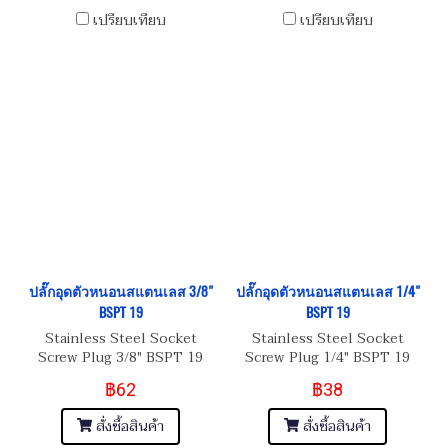
เปรียบเทียบ
เปรียบเทียบ
ปลั๊กอุดตัวหนอนสแตนเลส 3/8"
ปลั๊กอุดตัวหนอนสแตนเลส 1/4"
BSPT 19
BSPT 19
Stainless Steel Socket
Stainless Steel Socket
Screw Plug 3/8" BSPT 19
Screw Plug 1/4" BSPT 19
น็อตอุดตัวหนอนเกลียวแป๊ป
น็อตอุดตัวหนอนเกลียวแป๊ป
฿62
฿38
เกลียวท่อ
เกลียวท่อ
สั่งซื้อสินค้า
สั่งซื้อสินค้า