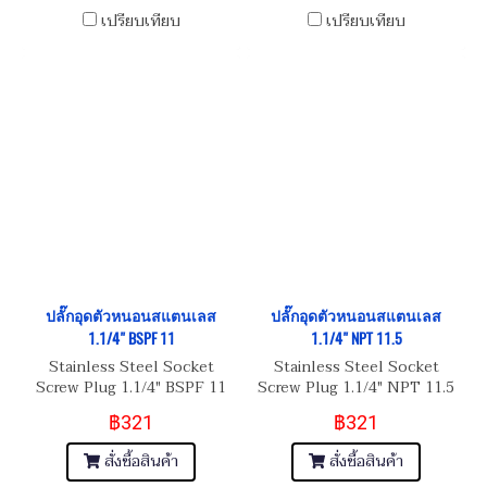
เปรียบเทียบ
เปรียบเทียบ
ปลั๊กอุดตัวหนอนสแตนเลส
ปลั๊กอุดตัวหนอนสแตนเลส
1.1/4" BSPF 11
1.1/4" NPT 11.5
Stainless Steel Socket
Stainless Steel Socket
Screw Plug 1.1/4" BSPF 11
Screw Plug 1.1/4" NPT 11.5
น็อตอุดตัวหนอนเกลียวแป๊ป
น็อตอุดตัวหนอนเกลียวแป๊ป
฿321
฿321
เกลียวท่อ
เกลียวท่อ
สั่งซื้อสินค้า
สั่งซื้อสินค้า