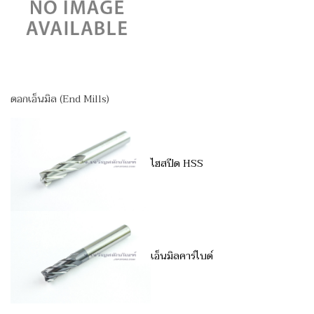
ดอกเอ็นมิล (End Mills)
ไฮสปีด HSS
เอ็นมิลคาร์ไบด์