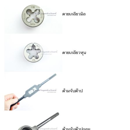
ดายเกลียวมิล
ดายเกลียวหุน
ด้ามจับต๊าป
ด้ามจับต๊าปกลม