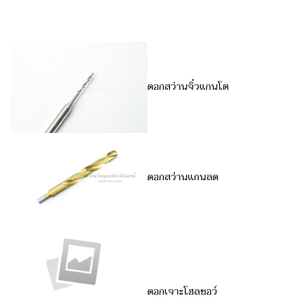
ดอกสว่านจิ๋วแกนโต
ดอกสว่านแกนลด
ดอกเจาะโฮลซอว์