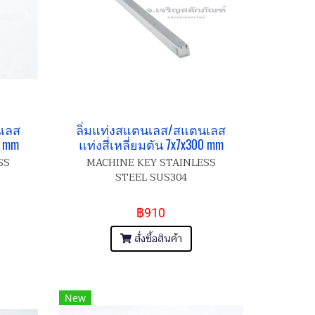
นเลส
ลิ่มแท่งสแตนเลส/สแตนเลส
0 mm
แท่งสี่เหลี่ยมตัน 7x7x300 mm
SS
MACHINE KEY STAINLESS
STEEL SUS304
฿910
สั่งซื้อสินค้า
New