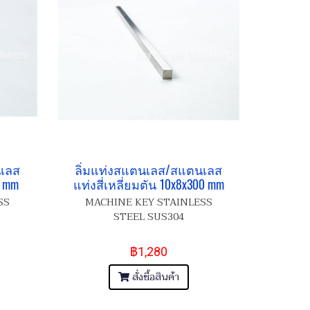
นเลส
ลิ่มแท่งสแตนเลส/สแตนเลส
0 mm
แท่งสี่เหลี่ยมตัน 10x8x300 mm
SS
MACHINE KEY STAINLESS
STEEL SUS304
฿1,280
สั่งซื้อสินค้า