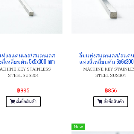
มแท่งสแตนเลส/สแตนเลส
ลิ่มแท่งสแตนเลส/สแต
งสี่เหลี่ยมตัน 5x5x300 mm
แท่งสี่เหลี่ยมตัน 6x6x30
ACHINE KEY STAINLESS
MACHINE KEY STAINLE
STEEL SUS304
STEEL SUS304
฿835
฿856
สั่งซื้อสินค้า
สั่งซื้อสินค้า
New