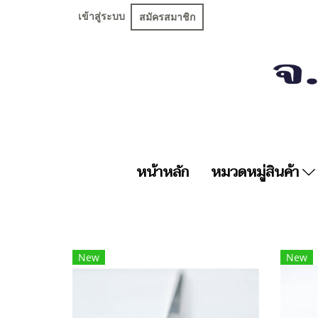
เข้าสู่ระบบ
สมัครสมาชิก
หน้าหลัก
หมวดหมู่สินค้า
New
New