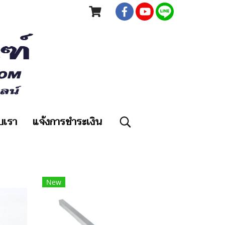
ับเรา
แจ้งการชำระเงิน
New