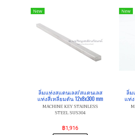
New
New
ลิ่มแท่งสแตนเลส/สแตนเลส
ลิ่
แท่งสี่เหลี่ยมตัน 12x8x300 mm
แท่ง
MACHINE KEY STAINLESS
M
STEEL SUS304
฿1,916