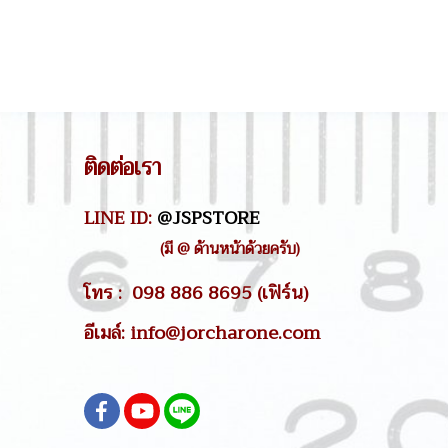
ติดต่อเรา
LINE ID:
@JSPSTORE
(มี @ ด้านหน้าด้วยครับ)
โทร : 098 886 8695 (เฟิร์น)
อีเมล์: info@jorcharone.com