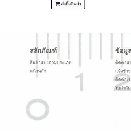
สั่งซื้อสินค้า
สลักภัณฑ์
ข้อมู
สินค้าแบ่งตามประเภท
ติดตามพ
หน้าหลัก
แจ้งชำร
ติดต่อเร
ใบกำกับ