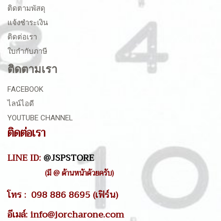
ติดตามพัสดุ
แจ้งชำระเงิน
ติดต่อเรา
ใบกำกับภาษี
ติดตามเรา
FACEBOOK
ไลน์ไอดี
YOUTUBE CHANNEL
ติดต่อเรา
LINE ID:
@JSPSTORE
(มี @ ด้านหน้าด้วยครับ)
โทร : 098 886 8695 (เฟิร์น)
อีเมล์: info@jorcharone.com