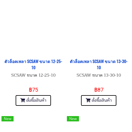
ตัวล็อคเพลา SCSAW ขนาด 12-25-
ตัวล็อคเพลา SCSAW ขนาด 13-30-
10
10
SCSAW ขนาด 12-25-10
SCSAW ขนาด 13-30-10
฿75
฿87
สั่งซื้อสินค้า
สั่งซื้อสินค้า
New
New