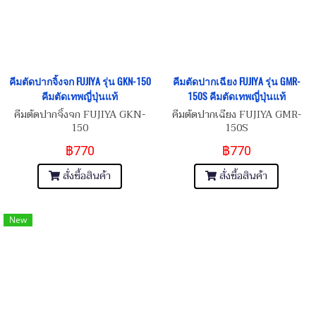
คีมตัดปากจิ้งจก FUJIYA รุ่น GKN-150
คีมตัดปากเฉียง FUJIYA รุ่น GMR-
คีมตัดเทพญี่ปุ่นแท้
150S คีมตัดเทพญี่ปุ่นแท้
คีมตัดปากจิ้งจก FUJIYA GKN-
คีมตัดปากเฉียง FUJIYA GMR-
150
150S
฿770
฿770
สั่งซื้อสินค้า
สั่งซื้อสินค้า
New