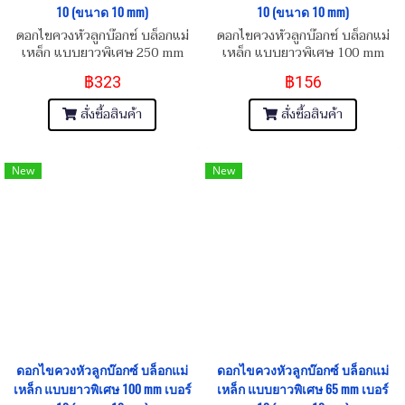
10 (ขนาด 10 mm)
10 (ขนาด 10 mm)
ดอกไขควงหัวลูกบ๊อกซ์ บล็อกแม่
ดอกไขควงหัวลูกบ๊อกซ์ บล็อกแม่
เหล็ก แบบยาวพิเศษ 250 mm
เหล็ก แบบยาวพิเศษ 100 mm
เบอร์ 10 (ขนาด 10 mm)
เบอร์ 10 (ขนาด 10 mm)
฿323
฿156
สั่งซื้อสินค้า
สั่งซื้อสินค้า
New
New
ดอกไขควงหัวลูกบ๊อกซ์ บล็อกแม่
ดอกไขควงหัวลูกบ๊อกซ์ บล็อกแม่
เหล็ก แบบยาวพิเศษ 100 mm เบอร์
เหล็ก แบบยาวพิเศษ 65 mm เบอร์