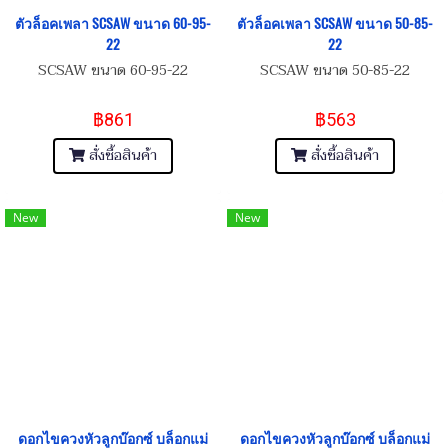
ตัวล็อคเพลา SCSAW ขนาด 60-95-
ตัวล็อคเพลา SCSAW ขนาด 50-85-
22
22
SCSAW ขนาด 60-95-22
SCSAW ขนาด 50-85-22
฿861
฿563
สั่งซื้อสินค้า
สั่งซื้อสินค้า
New
New
ดอกไขควงหัวลูกบ๊อกซ์ บล็อกแม่
ดอกไขควงหัวลูกบ๊อกซ์ บล็อกแม่