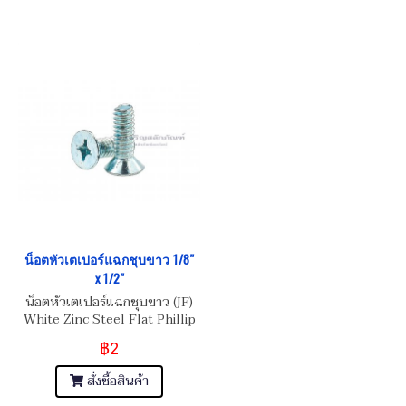
น็อตหัวเตเปอร์แฉกชุบขาว 1/8"
x 1/2"
น็อตหัวเตเปอร์แฉกชุบขาว (JF)
White Zinc Steel Flat Phillip
Taper Head Screw 1/8"
฿2
(BSW) 40
สั่งซื้อสินค้า