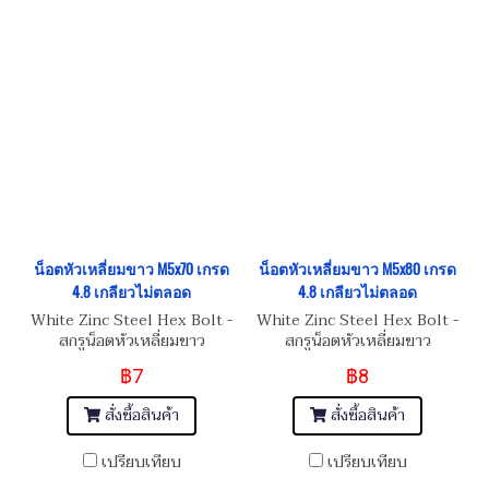
น็อตหัวเหลี่ยมขาว M5x70 เกรด
น็อตหัวเหลี่ยมขาว M5x80 เกรด
4.8 เกลียวไม่ตลอด
4.8 เกลียวไม่ตลอด
White Zinc Steel Hex Bolt -
White Zinc Steel Hex Bolt -
สกรูน็อตหัวเหลี่ยมขาว
สกรูน็อตหัวเหลี่ยมขาว
M5x0.8x70 (เบอร์8)
M5x0.8x80 (เบอร์8)
฿7
฿8
สั่งซื้อสินค้า
สั่งซื้อสินค้า
เปรียบเทียบ
เปรียบเทียบ