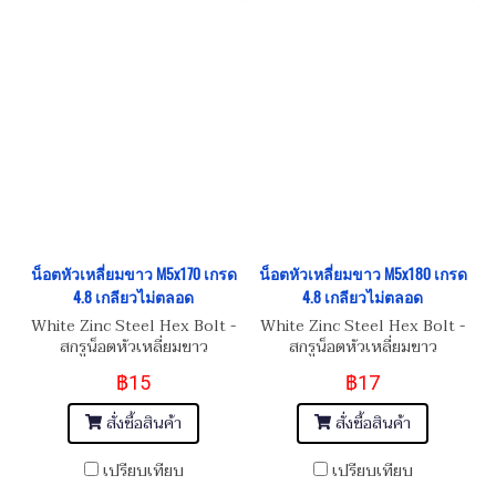
น็อตหัวเหลี่ยมขาว M5x170 เกรด
น็อตหัวเหลี่ยมขาว M5x180 เกรด
4.8 เกลียวไม่ตลอด
4.8 เกลียวไม่ตลอด
White Zinc Steel Hex Bolt -
White Zinc Steel Hex Bolt -
สกรูน็อตหัวเหลี่ยมขาว
สกรูน็อตหัวเหลี่ยมขาว
M5x0.8x170 (เบอร์8)
M5x0.8x180 (เบอร์8)
฿15
฿17
สั่งซื้อสินค้า
สั่งซื้อสินค้า
เปรียบเทียบ
เปรียบเทียบ