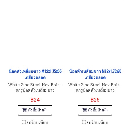
น็อตหัวเหลี่ยมขาว M12x1.75x65
น็อตหัวเหลี่ยมขาว M12x1.75x70
เกลียวตลอด
เกลียวตลอด
White Zinc Steel Hex Bolt -
White Zinc Steel Hex Bolt -
สกรูน็อตหัวเหลี่ยมขาว
สกรูน็อตหัวเหลี่ยมขาว
M12x1.75x65 (เบอร์18)
M12x1.75x70 (เบอร์18)
฿24
฿26
สั่งซื้อสินค้า
สั่งซื้อสินค้า
เปรียบเทียบ
เปรียบเทียบ