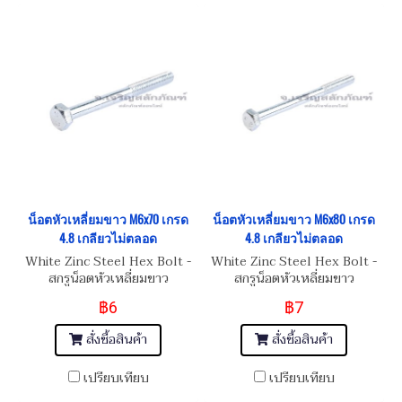
น็อตหัวเหลี่ยมขาว M6x70 เกรด
น็อตหัวเหลี่ยมขาว M6x80 เกรด
4.8 เกลียวไม่ตลอด
4.8 เกลียวไม่ตลอด
White Zinc Steel Hex Bolt -
White Zinc Steel Hex Bolt -
สกรูน็อตหัวเหลี่ยมขาว
สกรูน็อตหัวเหลี่ยมขาว
M6x1.0x70 (เบอร์10)
M6x1.0x80 (เบอร์10)
฿6
฿7
สั่งซื้อสินค้า
สั่งซื้อสินค้า
เปรียบเทียบ
เปรียบเทียบ