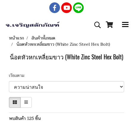
หน้าแรก
สินค้าทั้งหมด
น็อตหัวหกเหลี่ยมขาว (White Zinc Steel Hex Bolt)
น็อตหัวหกเหลี่ยมขาว (White Zinc Steel Hex Bolt)
เรียงตาม
พบสินค้า 125 ชิ้น