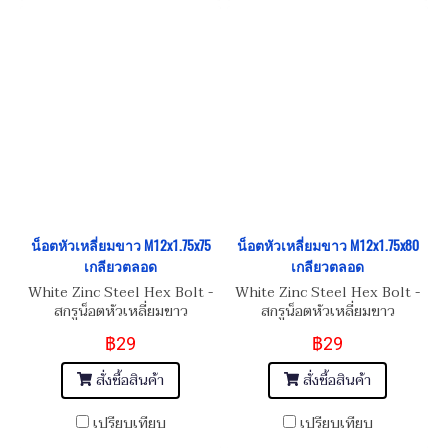
น็อตหัวเหลี่ยมขาว M12x1.75x75
น็อตหัวเหลี่ยมขาว M12x1.75x80
เกลียวตลอด
เกลียวตลอด
White Zinc Steel Hex Bolt -
White Zinc Steel Hex Bolt -
สกรูน็อตหัวเหลี่ยมขาว
สกรูน็อตหัวเหลี่ยมขาว
M12x1.75x75 (เบอร์18)
M12x1.75x80 (เบอร์18)
฿29
฿29
สั่งซื้อสินค้า
สั่งซื้อสินค้า
เปรียบเทียบ
เปรียบเทียบ