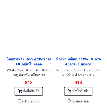
น็อตหัวเหลี่ยมขาว M5x150 เกรด
น็อตหัวเหลี่ยมขาว M5x160 เกรด
4.8 เกลียวไม่ตลอด
4.8 เกลียวไม่ตลอด
White Zinc Steel Hex Bolt -
White Zinc Steel Hex Bolt -
สกรูน็อตหัวเหลี่ยมขาว
สกรูน็อตหัวเหลี่ยมขาว
M5x0.8x150 (เบอร์8)
M5x0.8x160 (เบอร์8)
฿13
฿14
สั่งซื้อสินค้า
สั่งซื้อสินค้า
เปรียบเทียบ
เปรียบเทียบ