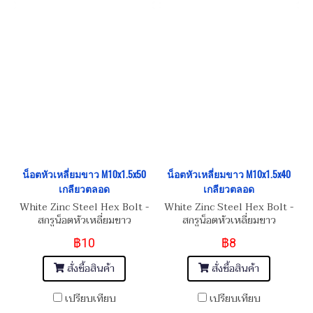
น็อตหัวเหลี่ยมขาว M10x1.5x50
น็อตหัวเหลี่ยมขาว M10x1.5x40
เกลียวตลอด
เกลียวตลอด
White Zinc Steel Hex Bolt -
White Zinc Steel Hex Bolt -
สกรูน็อตหัวเหลี่ยมขาว
สกรูน็อตหัวเหลี่ยมขาว
M10x1.5x50 (เบอร์16)
M10x1.5x40 (เบอร์16)
฿10
฿8
สั่งซื้อสินค้า
สั่งซื้อสินค้า
เปรียบเทียบ
เปรียบเทียบ